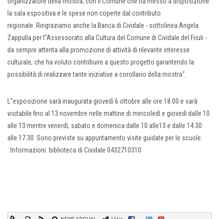
organizzatore della mostra, con il Comune che ha messo a disposizione
la sala espositiva e le spese non coperte dal contributo
regionale. Ringraziamo anche la Banca di Cividale - sottolinea Angela
Zappulla per l''Assessorato alla Cultura del Comune di Cividale del Friuli -
da sempre attenta alla promozione di attività di rilevante interesse
culturale, che ha voluto contribuire a questo progetto garantendo la
possibilità di realizzare tante iniziative a corollario della mostra".
L''esposizione sarà inaugurata giovedì 6 ottobre alle ore 18.00 e sarà
visitabile fino al 13 novembre nelle mattine di mercoledì e giovedì dalle 10
alle 13 mentre venerdì, sabato e domenica dalle 10 alle13 e dalle 14.30
alle 17.30. Sono previste su appuntamento visite guidate per le scuole.
Informazioni: biblioteca di Cividale 0432710310