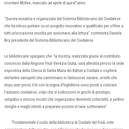
ricordare McKee, mancato ad aprile di quest''anno.
"Questa iniziativa è organizzata dal Sistema Bibliotecario del Cividalese
che ha inteso puntare su un progetto innovativo e qualificato per offrire a
tutti un’occasione insolita per avvicinarsi alla lettura" commenta Daniela
Briz presidente del Sistema Bibliotecario del Cividalese.
Le bibliotecarie spiegano che "la mostra, realizzata grazie al contributo
concesso dalla Regione Friuli Venezia Giulia, sarà allestita presso la sede
espositiva della Chiesa di Santa Maria dei Battuti a Cividale e ospiterà
elefantini variopinti che camminano in fantasiose savane, orsetti che
dopo aver preso il tè con la regina d’Inghilterra sono pronti a colorare
l’autunno cividalese, volpi che si esibiscono in giochi di prestigio,
simpatici e innocui mostri che organizzano divertenti scherzetti, e perfino
streghe e maghi intenti a preparare pozioni in tane sotterranee".
"Fondamentale il ruolo della biblioteca di Cividale del Friuli, ente