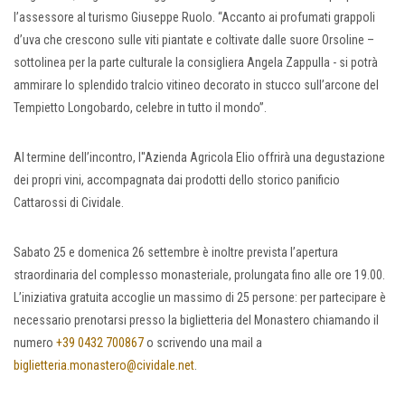
l’assessore al turismo Giuseppe Ruolo. “Accanto ai profumati grappoli
d’uva che crescono sulle viti piantate e coltivate dalle suore Orsoline –
sottolinea per la parte culturale la consigliera Angela Zappulla - si potrà
ammirare lo splendido tralcio vitineo decorato in stucco sull’arcone del
Tempietto Longobardo, celebre in tutto il mondo”.
Al termine dell’incontro, l''Azienda Agricola Elio offrirà una degustazione
dei propri vini, accompagnata dai prodotti dello storico panificio
Cattarossi di Cividale.
Sabato 25 e domenica 26 settembre è inoltre prevista l’apertura
straordinaria del complesso monasteriale, prolungata fino alle ore 19.00.
L’iniziativa gratuita accoglie un massimo di 25 persone: per partecipare è
necessario prenotarsi presso la biglietteria del Monastero chiamando il
numero
+39 0432 700867
o scrivendo una mail a
biglietteria.monastero@cividale.net
.