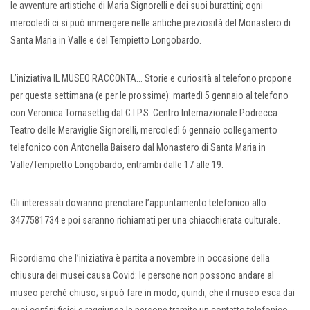
le avventure artistiche di Maria Signorelli e dei suoi burattini; ogni
mercoledì ci si può immergere nelle antiche preziosità del Monastero di
Santa Maria in Valle e del Tempietto Longobardo.
L’iniziativa IL MUSEO RACCONTA... Storie e curiosità al telefono propone
per questa settimana (e per le prossime): martedì 5 gennaio al telefono
con Veronica Tomasettig dal C.I.P.S. Centro Internazionale Podrecca
Teatro delle Meraviglie Signorelli, mercoledì 6 gennaio collegamento
telefonico con Antonella Baisero dal Monastero di Santa Maria in
Valle/Tempietto Longobardo, entrambi dalle 17 alle 19.
Gli interessati dovranno prenotare l’appuntamento telefonico allo
3477581734 e poi saranno richiamati per una chiacchierata culturale.
Ricordiamo che l’iniziativa è partita a novembre in occasione della
chiusura dei musei causa Covid: le persone non possono andare al
museo perché chiuso; si può fare in modo, quindi, che il museo esca dai
suoi confini fisici e raggiunga le persone tramite un contatto telefonico