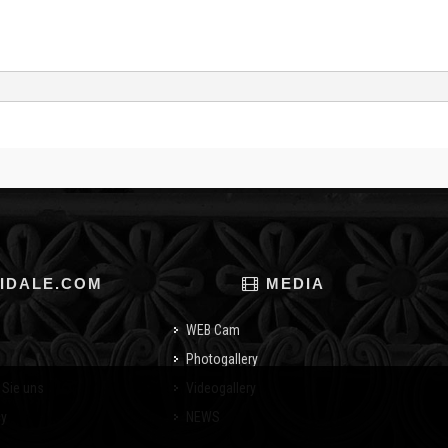
IDALE.COM
MEDIA
WEB Cam
Photogallery
 Sie uns
Videogallery
cy
NEWS
o