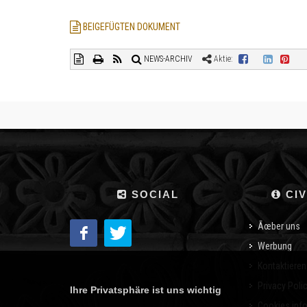
BEIGEFÜGTEN DOKUMENT
NEWS-ARCHIV
Aktie:
SOCIAL
CIV
Ãœber uns
Werbung
Kontaktieren
Privacy Poli
Ihre Privatsphäre ist uns wichtig
Cookies inf