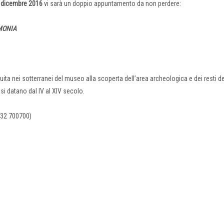
 dicembre 2016
vi sarà un doppio appuntamento da non perdere:
RMONIA
uita nei sotterranei del museo alla scoperta dell’area archeologica e dei resti de
 si datano dal IV al XIV secolo.
432 700700)