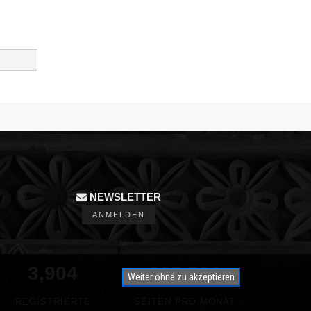
NEWSLETTER
ANMELDEN
3,904
350,000
Weiter ohne zu akzeptieren
REGISTRIERTE
SEITEN PRO MONAT