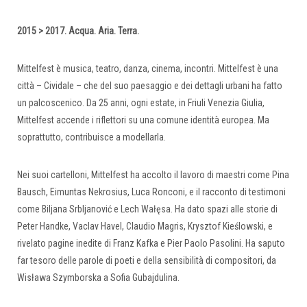
2015 > 2017. Acqua. Aria. Terra.
Mittelfest è musica, teatro, danza, cinema, incontri. Mittelfest è una
città – Cividale – che del suo paesaggio e dei dettagli urbani ha fatto
un palcoscenico. Da 25 anni, ogni estate, in Friuli Venezia Giulia,
Mittelfest accende i riflettori su una comune identità europea. Ma
soprattutto, contribuisce a modellarla.
Nei suoi cartelloni, Mittelfest ha accolto il lavoro di maestri come Pina
Bausch, Eimuntas Nekrosius, Luca Ronconi, e il racconto di testimoni
come Biljana Srbljanović e Lech Wałęsa. Ha dato spazi alle storie di
Peter Handke, Vaclav Havel, Claudio Magris, Krysztof Kieślowski, e
rivelato pagine inedite di Franz Kafka e Pier Paolo Pasolini. Ha saputo
far tesoro delle parole di poeti e della sensibilità di compositori, da
Wisława Szymborska a Sofia Gubajdulina.