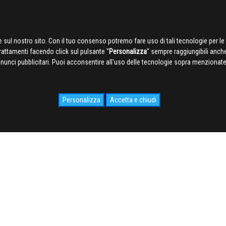
 sul nostro sito. Con il tuo consenso potremo fare uso di tali tecnologie per le 
trattamenti facendo click sul pulsante ''
Personalizza
'' sempre raggiungibili anch
nnunci pubblicitari. Puoi acconsentire all'uso delle tecnologie sopra menzionate 
Personalizza
Accetta e chiudi
IDALE.COM
MEDIA
WEB Cam
Photogallery