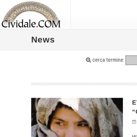
News
cerca termine:
E
“