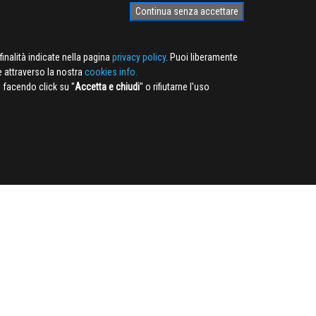
Continua senza accettare
finalità indicate nella pagina
privacy policy
. Puoi liberamente
e attraverso la nostra
cookies info.
facendo click su ''
Accetta e chiudi
'' o rifiutarne l'uso
NEWSLETTER
ISCRIVITI