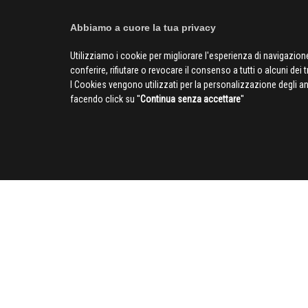
Abbiamo a cuore la tua privacy
Utilizziamo i cookie per migliorare l'esperienza di navigazione
conferire, rifiutare o revocare il consenso a tutti o alcuni dei 
I Cookies vengono utilizzati per la personalizzazione degli a
facendo click su ''
Continua senza accettare
''
SOCIAL
CIV
Chi siamo
Pubblicità