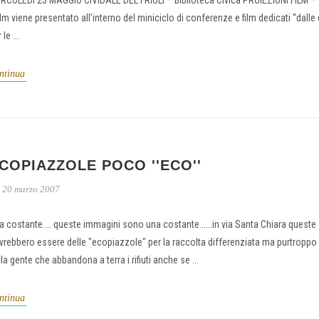
RCOLEDì 23 MAGGIO CIVIDALE DEL FRIULI – Biblioteca Civica PROIEZIONI FILM 
 film viene presentato all’interno del miniciclo di conferenze e film dedicati “dall
 le ...
ntinua
COPIAZZOLE POCO ''ECO''
20 marzo 2007
a costante.... queste immagini sono una costante......in via Santa Chiara queste
vrebbero essere delle "ecopiazzole" per la raccolta differenziata ma purtroppo l'
la gente che abbandona a terra i rifiuti anche se ...
ntinua