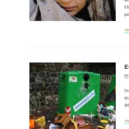
ME
Il
per
co
E
Un
do
del
co