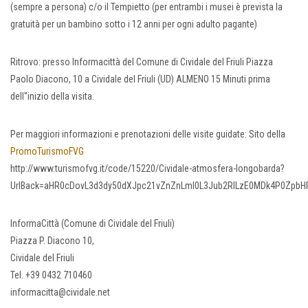
(sempre a persona) c/o il Tempietto (per entrambi i musei è prevista la
gratuità per un bambino sotto i 12 anni per ogni adulto pagante)
Ritrovo: presso Informacittà del Comune di Cividale del Friuli Piazza
Paolo Diacono, 10 a Cividale del Friuli (UD) ALMENO 15 Minuti prima
dell''inizio della visita.
Per maggiori informazioni e prenotazioni delle visite guidate: Sito della
PromoTurismoFVG
http://www.turismofvg.it/code/15220/Cividale-atmosfera-longobarda?
UrlBack=aHR0cDovL3d3dy50dXJpc21vZnZnLml0L3Jub2RlLzE0MDk4P0ZpbHR
InformaCittà (Comune di Cividale del Friuli)
Piazza P. Diacono 10,
Cividale del Friuli
Tel. +39 0432 710460
informacitta@cividale.net