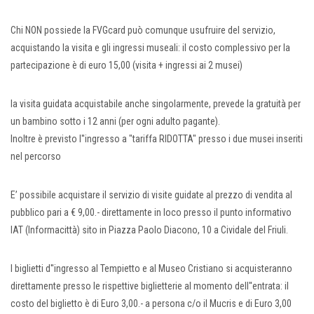
Chi NON possiede la FVGcard può comunque usufruire del servizio,
acquistando la visita e gli ingressi museali: il costo complessivo per la
partecipazione è di euro 15,00 (visita + ingressi ai 2 musei)
la visita guidata acquistabile anche singolarmente, prevede la gratuità per
un bambino sotto i 12 anni (per ogni adulto pagante).
Inoltre è previsto l''ingresso a "tariffa RIDOTTA" presso i due musei inseriti
nel percorso
E’ possibile acquistare il servizio di visite guidate al prezzo di vendita al
pubblico pari a € 9,00.- direttamente in loco presso il punto informativo
IAT (Informacittà) sito in Piazza Paolo Diacono, 10 a Cividale del Friuli.
I biglietti d''ingresso al Tempietto e al Museo Cristiano si acquisteranno
direttamente presso le rispettive biglietterie al momento dell''entrata: il
costo del biglietto è di Euro 3,00.- a persona c/o il Mucris e di Euro 3,00