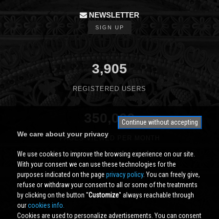
NEWSLETTER
SIGN UP
3,905
REGISTERED USERS
350,000
Continue without accepting
We care about your privacy
PAGES VIEWED PER MONTH
We use cookies to improve the browsing experience on our site.
With your consent we can use these technologies for the
purposes indicated on the page
privacy policy
. You can freely give,
refuse or withdraw your consent to all or some of the treatments
by clicking on the button ''
Customize
'' always reachable through
our
cookies info.
Cookies are used to personalize advertisements. You can consent