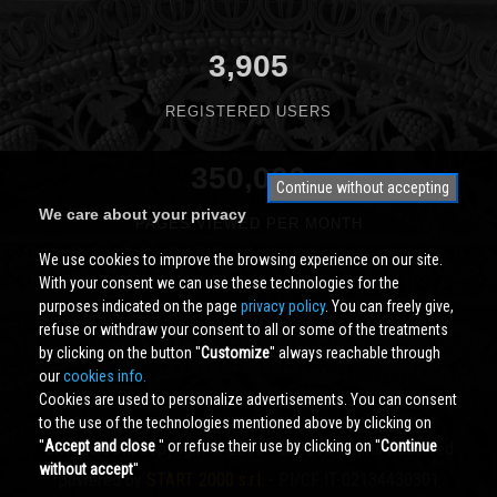
3,905
REGISTERED USERS
350,000
Continue without accepting
We care about your privacy
PAGES VIEWED PER MONTH
We use cookies to improve the browsing experience on our site.
With your consent we can use these technologies for the
purposes indicated on the page
privacy policy
. You can freely give,
refuse or withdraw your consent to all or some of the treatments
by clicking on the button ''
Customize
'' always reachable through
our
cookies info.
Cookies are used to personalize advertisements. You can consent
to the use of the technologies mentioned above by clicking on
''
Accept and close
'' or refuse their use by clicking on ''
Continue
Cividale.COM
Copyright © 2000 - 2026 All Rights Reserved
without accept
''
powered by
START 2000 s.r.l.
- PI/CF IT-02134430301