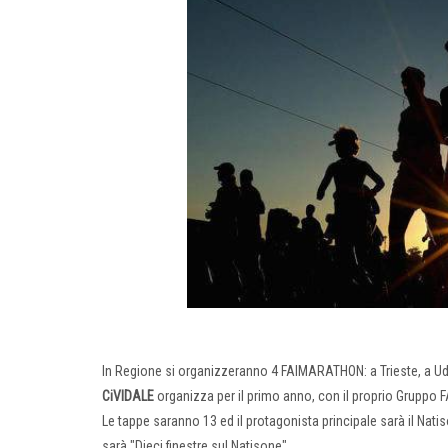
In Regione si organizzeranno 4 FAIMARATHON: a Trieste, a Udi
CiVIDALE
organizza per il primo anno, con il proprio Gruppo F
Le tappe saranno 13 ed il protagonista principale sarà il Natiso
sarà "Dieci finestre sul Natisone".