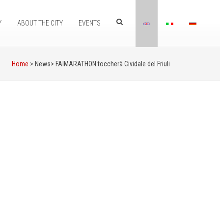
Y
ABOUT THE CITY
EVENTS
Home
> News>
FAIMARATHON toccherà Cividale del Friuli