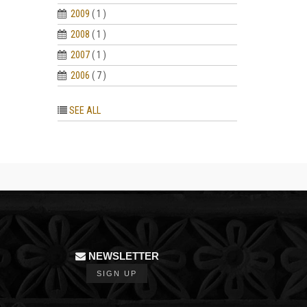
2009
( 1 )
2008
( 1 )
2007
( 1 )
2006
( 7 )
SEE ALL
NEWSLETTER
SIGN UP