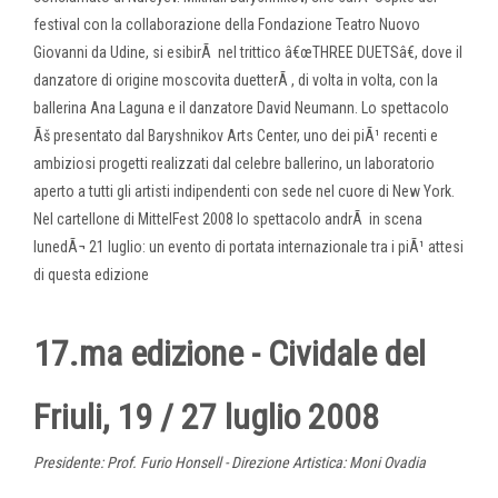
festival con la collaborazione della Fondazione Teatro Nuovo
Giovanni da Udine, si esibirÃ nel trittico â€œTHREE DUETSâ€, dove il
danzatore di origine moscovita duetterÃ , di volta in volta, con la
ballerina Ana Laguna e il danzatore David Neumann. Lo spettacolo
Ãš presentato dal Baryshnikov Arts Center, uno dei piÃ¹ recenti e
ambiziosi progetti realizzati dal celebre ballerino, un laboratorio
aperto a tutti gli artisti indipendenti con sede nel cuore di New York.
Nel cartellone di MittelFest 2008 lo spettacolo andrÃ in scena
lunedÃ¬ 21 luglio: un evento di portata internazionale tra i piÃ¹ attesi
di questa edizione
17.ma edizione - Cividale del
Friuli, 19 / 27 luglio 2008
Presidente: Prof. Furio Honsell - Direzione Artistica: Moni Ovadia