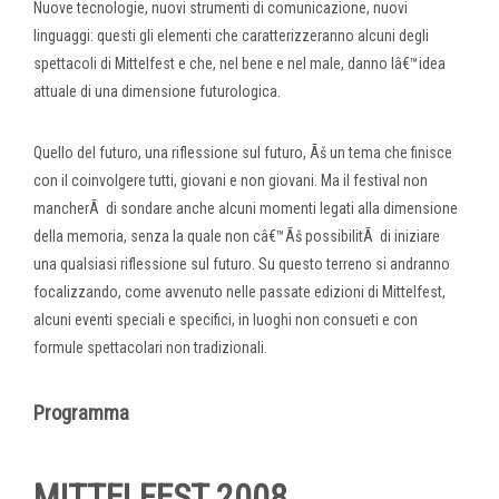
Nuove tecnologie, nuovi strumenti di comunicazione, nuovi
linguaggi: questi gli elementi che caratterizzeranno alcuni degli
spettacoli di Mittelfest e che, nel bene e nel male, danno lâ€™idea
attuale di una dimensione futurologica.
Quello del futuro, una riflessione sul futuro, Ãš un tema che finisce
con il coinvolgere tutti, giovani e non giovani. Ma il festival non
mancherÃ di sondare anche alcuni momenti legati alla dimensione
della memoria, senza la quale non câ€™Ãš possibilitÃ di iniziare
una qualsiasi riflessione sul futuro. Su questo terreno si andranno
focalizzando, come avvenuto nelle passate edizioni di Mittelfest,
alcuni eventi speciali e specifici, in luoghi non consueti e con
formule spettacolari non tradizionali.
Programma
MITTELFEST 2008