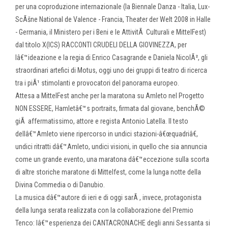
per una coproduzione internazionale (la Biennale Danza - Italia, Lux-
ScÃšne National de Valence - Francia, Theater der Welt 2008 in Halle
- Germania, il Ministero per i Beni e le AttivitÃ Culturali e MittelFest)
dal titolo X(ICS) RACCONTI CRUDELI DELLA GIOVINEZZA, per
lâ€™ideazione e la regia di Enrico Casagrande e Daniela NicolÃ², gli
straordinari artefici di Motus, oggi uno dei gruppi di teatro di ricerca
tra i piÃ¹ stimolanti e provocatori del panorama europeo.
Attesa a MittelFest anche per la maratona su Amleto nel Progetto
NON ESSERE, Hamletâ€™s portraits, firmata dal giovane, benchÃ©
giÃ affermatissimo, attore e regista Antonio Latella. Il testo
dellâ€™Amleto viene ripercorso in undici stazioni-â€œquadriâ€,
undici ritratti dâ€™Amleto, undici visioni, in quello che sia annuncia
come un grande evento, una maratona dâ€™eccezione sulla scorta
di altre storiche maratone di Mittelfest, come la lunga notte della
Divina Commedia o di Danubio.
La musica dâ€™autore di ieri e di oggi sarÃ , invece, protagonista
della lunga serata realizzata con la collaborazione del Premio
Tenco: lâ€™esperienza dei CANTACRONACHE degli anni Sessanta si