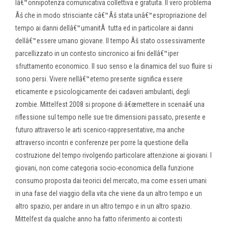
lâ€™onnipotenza comunicativa collettiva e gratuita. Il vero problema
Ãš che in modo strisciante câ€™Ãš stata unâ€™espropriazione del
tempo ai danni dellâ€™umanitÃ tutta ed in particolare ai danni
dellâ€™essere umano giovane. Il tempo Ãš stato ossessivamente
parcellizzato in un contesto sincronico ai fini dellâ€™iper
sfruttamento economico. Il suo senso e la dinamica del suo fluire si
sono persi. Vivere nellâ€™eterno presente significa essere
eticamente e psicologicamente dei cadaveri ambulanti, degli
zombie. Mittelfest 2008 si propone di â€œmettere in scenaâ€ una
riflessione sul tempo nelle sue tre dimensioni passato, presente e
futuro attraverso le arti scenico-rappresentative, ma anche
attraverso incontri e conferenze per porre la questione della
costruzione del tempo rivolgendo particolare attenzione ai giovani. I
giovani, non come categoria socio-economica della funzione
consumo proposta dai teorici del mercato, ma come esseri umani
in una fase del viaggio della vita che viene da un altro tempo e un
altro spazio, per andare in un altro tempo e in un altro spazio.
Mittelfest da qualche anno ha fatto riferimento ai contesti