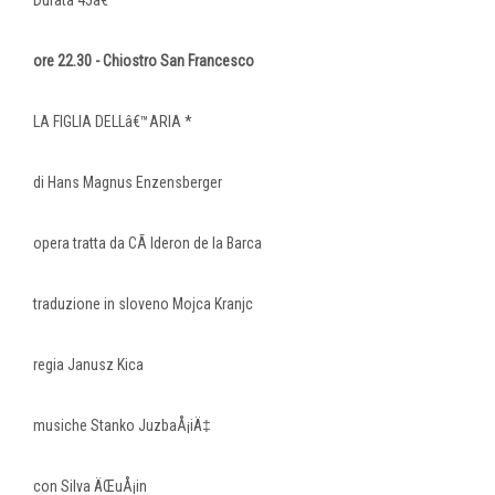
Durata 45â€™
ore 22.30 - Chiostro San Francesco
LA FIGLIA DELLâ€™ARIA *
di Hans Magnus Enzensberger
opera tratta da CÃ lderon de la Barca
traduzione in sloveno Mojca Kranjc
regia Janusz Kica
musiche Stanko JuzbaÅ¡iÄ‡
con Silva ÄŒuÅ¡in