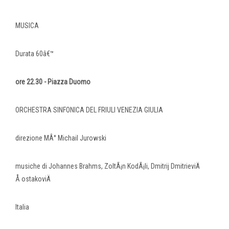
MUSICA
Durata 60â€™
ore 22.30 - Piazza Duomo
ORCHESTRA SINFONICA DEL FRIULI VENEZIA GIULIA
direzione MÂ° Michail Jurowski
musiche di Johannes Brahms, ZoltÃ¡n KodÃ¡li, Dmitrij DmitrieviÄ
Å ostakoviÄ
Italia