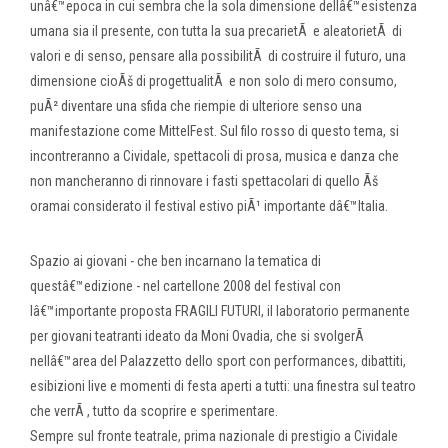
unâ€™epoca in cui sembra che la sola dimensione dellâ€™esistenza
umana sia il presente, con tutta la sua precarietÃ e aleatorietÃ di
valori e di senso, pensare alla possibilitÃ di costruire il futuro, una
dimensione cioÃš di progettualitÃ e non solo di mero consumo,
puÃ² diventare una sfida che riempie di ulteriore senso una
manifestazione come MittelFest. Sul filo rosso di questo tema, si
incontreranno a Cividale, spettacoli di prosa, musica e danza che
non mancheranno di rinnovare i fasti spettacolari di quello Ãš
oramai considerato il festival estivo piÃ¹ importante dâ€™Italia.
Spazio ai giovani - che ben incarnano la tematica di
questâ€™edizione - nel cartellone 2008 del festival con
lâ€™importante proposta FRAGILI FUTURI, il laboratorio permanente
per giovani teatranti ideato da Moni Ovadia, che si svolgerÃ
nellâ€™area del Palazzetto dello sport con performances, dibattiti,
esibizioni live e momenti di festa aperti a tutti: una finestra sul teatro
che verrÃ , tutto da scoprire e sperimentare.
Sempre sul fronte teatrale, prima nazionale di prestigio a Cividale