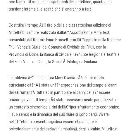
non tanto il fil rouge degli spettacoli del cartellone, quanto una
tensione interna alle scelte che si andranno a fare.
Costruire il tempo Ãš il titolo della diciassettesima edizione di
Mittelfest, sempre realizzata dallâ€™Associazione Mittelfest,
presieduta dal Rettore Furio Honsell, con lâ€™apporto della Regione
Friuli Venezia Giulia, del Comune di Cividale del Friuli, con la
Provincia di Udine, la Banca di Cividale, lâ€™Ente Regionale Teatrale
del Friuli Venezia Giulia, la SocietÃ Filologica Friulana.
Il problema â€“ dice ancora Moni Ovadia - Ãš che in modo
strisciante câ€™Ãš stata unâ€™espropriazione del tempo ai danni
dellâ€™umanitÃ tutta ed in particolare ai danni dellâ€™essere
umano giovane. Il tempo Ãš stato ossessivamente parcellizzato in
un contesto sincronico ai fini dellâ€™iper sfruttamento economico.
Il suo senso e la dinamica del suo fluire si sono persi. Vivere
nellâ€™eterno presente significa essere eticamente e
psicologicamente dei cadaveri ambulanti, degli zombie. Mittelfest