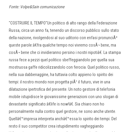
Fonte: Volpe&Sain comunicazione
"COSTRUIRE IL TEMPO"Un politico di alto rango della Federazione
Russa, circa un anno fa, tenendo un discorso pubblico sullo stato
della nazione, rivolgendosi al suo uditorio con enfasi pronunciÃ²
queste parole:â€fra qualche tempo noi vivremo cosÃ¬ bene, ma
cosÃ¬ bene che ci invidieranno persino i nostri nipotiâ€. La stampa
russa fece a pezzi quel politico sbeffeggiandolo per quella sua
mostruosa gaffe ridicolizzandolo con ferocia. Quel politico russo,
nella sua dabbenaggine, ha tuttavia colto appieno lo spirito dei
tempi: il nostro mondo non progetta piÃ¹ il futuro, vive in una
dilatazione ipertrofica del presente. Un noto gestore di telefonia
mobile istupidisce le giovanissime generazioni con uno slogan di
devastante significato:â€life is now!â€. Sia chiaro non ho
personalmente nulla contro quel gestore, ne sono anche utente.
Quellâ€™impresa interpreta anchâ€™essa lo spirito dei tempi. Del
resto il suo competitor crea istupidimento vagheggiando