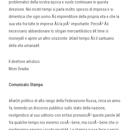
problematici della nostra epoca e vuole continuare in questa
direzione. Nei nostri tempi si parla molto spesso di impresa e si
dimentica che ogni uomo Ãš imprenditore della propria vita e che la
sua vita fra tutte le imprese Ãš la piÃ¹ importante. PerciÃ² Ãš
necessario abbandonare lo slogan mercantilistico:â€ time is
moneyâ€ e aprire un altro orizzonte: â€œil tempo Ãš il santuario
della vita umanaâ€.
Il direttore artistico
Moni Ovadia
Comunicato Stampa
â€œUn politico di alto rango della Federazione Russa, circa un anno
fa, tenendo un discorso pubblico sullo stato della nazione,
rivolgendosi al suo uditorio con enfasi pronunciÃ² queste parole:â€
fra qualche tempo noi vivremo cosÃ¬ bene, ma cosÃ¬ bene che ci
invidieranno persino i nostri nipotiâ€. La stampa russa fece a pezzi