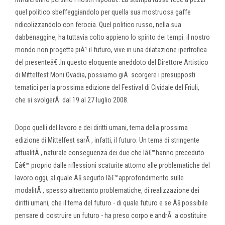
quel politico sbeffeggiandolo per quella sua mostruosa gaffe
ridicolizzandolo con ferocia. Quel politico russo, nella sua
dabbenaggine, ha tuttavia colto appieno lo spirito dei tempi: il nostro
mondo non progetta piÃ¹ il futuro, vive in una dilatazione ipertrofica
del presenteâ€ .In questo eloquente aneddoto del Direttore Artistico
di Mittelfest Moni Ovadia, possiamo giÃ scorgere i presupposti
tematici per la prossima edizione del Festival di Cividale del Friuli,
che si svolgerÃ dal 19 al 27 luglio 2008.
Dopo quelli del lavoro e dei diritti umani, tema della prossima
edizione di Mittelfest sarÃ , infatti, il futuro. Un tema di stringente
attualitÃ , naturale conseguenza dei due che lâ€™hanno preceduto.
Eâ€™ proprio dalle riflessioni scaturite attorno alle problematiche del
lavoro oggi, al quale Ãš seguito lâ€™approfondimento sulle
modalitÃ , spesso altrettanto problematiche, di realizzazione dei
diritti umani, che il tema del futuro - di quale futuro e se Ãš possibile
pensare di costruire un futuro - ha preso corpo e andrÃ a costituire