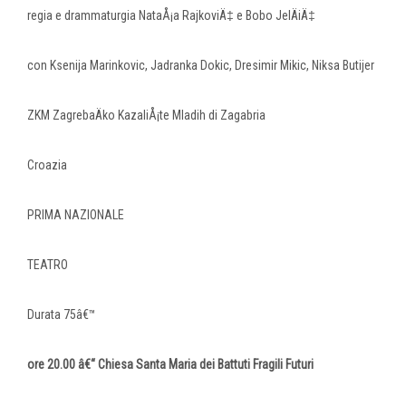
regia e drammaturgia NataÅ¡a RajkoviÄ‡ e Bobo JelÄiÄ‡
con Ksenija Marinkovic, Jadranka Dokic, Dresimir Mikic, Niksa Butijer
ZKM ZagrebaÄko KazaliÅ¡te Mladih di Zagabria
Croazia
PRIMA NAZIONALE
TEATRO
Durata 75â€™
ore 20.00 â€“ Chiesa Santa Maria dei Battuti Fragili Futuri