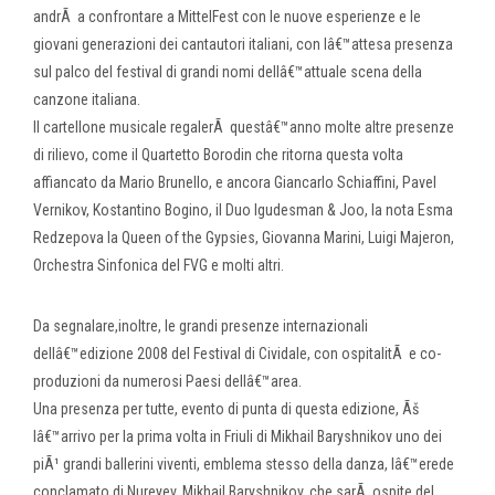
andrÃ a confrontare a MittelFest con le nuove esperienze e le
giovani generazioni dei cantautori italiani, con lâ€™attesa presenza
sul palco del festival di grandi nomi dellâ€™attuale scena della
canzone italiana.
Il cartellone musicale regalerÃ questâ€™anno molte altre presenze
di rilievo, come il Quartetto Borodin che ritorna questa volta
affiancato da Mario Brunello, e ancora Giancarlo Schiaffini, Pavel
Vernikov, Kostantino Bogino, il Duo Igudesman & Joo, la nota Esma
Redzepova la Queen of the Gypsies, Giovanna Marini, Luigi Majeron,
Orchestra Sinfonica del FVG e molti altri.
Da segnalare,inoltre, le grandi presenze internazionali
dellâ€™edizione 2008 del Festival di Cividale, con ospitalitÃ e co-
produzioni da numerosi Paesi dellâ€™area.
Una presenza per tutte, evento di punta di questa edizione, Ãš
lâ€™arrivo per la prima volta in Friuli di Mikhail Baryshnikov uno dei
piÃ¹ grandi ballerini viventi, emblema stesso della danza, lâ€™erede
conclamato di Nureyev. Mikhail Baryshnikov, che sarÃ ospite del