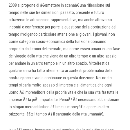
2008 si propone di â€œmettere in scenaâ€ una riflessione sul
tempo nelle sue tre dimensioni passato, presente e futuro
attraverso le arti scenico-rappresentative, ma anche attraverso
incontri e conferenze per porre la questione della costruzione del
tempo rivolgendo particolare attenzione ai giovani. I giovani, non
come categoria socio-economica della funzione consumo
proposta dai teorici del mercato, ma come esseri umani in una fase
del viaggio della vita che viene da un altro tempo e un altro spazio,
per andare in un altro tempo e in un altro spazio. Mittelfest da
qualche anno ha fatto riferimento ai contesti problematici della
nostra epoca e vuole continuare in questa direzione. Nei nostri
tempi si parla molto spesso di impresa e si dimentica che ogni
uomo Ãš imprenditore della propria vita e che la sua vita fra tutte le
imprese Ãš la piÃ¹ importante. PerciÃ² Ãš necessario abbandonare
lo slogan mercantilistico:â€ time is moneyâ€ e aprire un altro
orizzonte: â€œil tempo Ãš il santuario della vita umanaâ€.