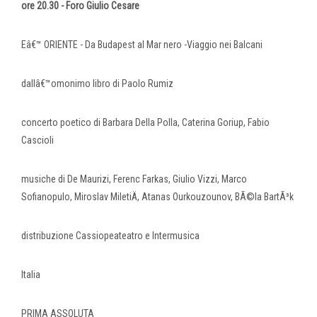
ore 20.30 - Foro Giulio Cesare
Eâ€™ ORIENTE - Da Budapest al Mar nero -Viaggio nei Balcani
dallâ€™omonimo libro di Paolo Rumiz
concerto poetico di Barbara Della Polla, Caterina Goriup, Fabio
Cascioli
musiche di De Maurizi, Ferenc Farkas, Giulio Vizzi, Marco
Sofianopulo, Miroslav MiletiÄ, Atanas Ourkouzounov, BÃ©la BartÃ³k
distribuzione Cassiopeateatro e Intermusica
Italia
PRIMA ASSOLUTA