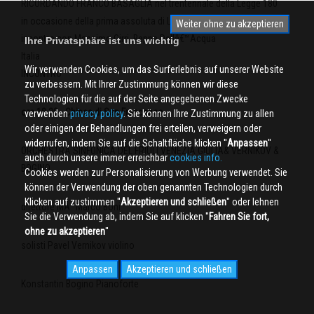
RICORDANDO FRANCO BASAGLIA nel trentennale della Legge 180
in occasione della prima assoluta di LINA di Massimo Salvianti
Weiter ohne zu akzeptieren
incontro con Massimo Cirri, Beppe Dellâ€™Acqua
Ihre Privatsphäre ist uns wichtig
Italia
Wir verwenden Cookies, um das Surferlebnis auf unserer Website
INCONTRO
zu verbessern. Mit Ihrer Zustimmung können wir diese
Technologien für die auf der Seite angegebenen Zwecke
ore 18.30 - Chiesa di San Francesco
verwenden
privacy policy
. Sie können Ihre Zustimmung zu allen
oder einigen der Behandlungen frei erteilen, verweigern oder
widerrufen, indem Sie auf die Schaltfläche klicken ''
Anpassen
''
ORCHESTRA SINFONICA DEL FRIULI VENEZIA GIULIA& VERNIKOV &
auch durch unsere immer erreichbar
cookies info.
BOGINO
Cookies werden zur Personalisierung von Werbung verwendet. Sie
können der Verwendung der oben genannten Technologien durch
Klicken auf zustimmen ''
Akzeptieren und schließen
'' oder lehnen
direttore MÂ° Marco Boni
Sie die Verwendung ab, indem Sie auf klicken ''
Fahren Sie fort,
ohne zu akzeptieren
''
solisti Pavel Vernikov violino
Anpassen
Akzeptieren und schließen
Konstantin Bogino Pianoforte