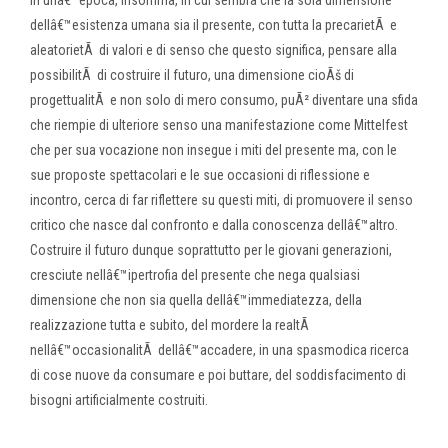
In unâ€™epoca, insomma, in cui sembra che la sola dimensione
dellâ€™esistenza umana sia il presente, con tutta la precarietÃ e
aleatorietÃ di valori e di senso che questo significa, pensare alla
possibilitÃ di costruire il futuro, una dimensione cioÃš di
progettualitÃ e non solo di mero consumo, puÃ² diventare una sfida
che riempie di ulteriore senso una manifestazione come Mittelfest
che per sua vocazione non insegue i miti del presente ma, con le
sue proposte spettacolari e le sue occasioni di riflessione e
incontro, cerca di far riflettere su questi miti, di promuovere il senso
critico che nasce dal confronto e dalla conoscenza dellâ€™altro.
Costruire il futuro dunque soprattutto per le giovani generazioni,
cresciute nellâ€™ipertrofia del presente che nega qualsiasi
dimensione che non sia quella dellâ€™immediatezza, della
realizzazione tutta e subito, del mordere la realtÃ
nellâ€™occasionalitÃ dellâ€™accadere, in una spasmodica ricerca
di cose nuove da consumare e poi buttare, del soddisfacimento di
bisogni artificialmente costruiti.