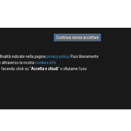
Continua senza accettare
finalità indicate nella pagina
privacy policy
. Puoi liberamente
e attraverso la nostra
cookies info.
facendo click su ''
Accetta e chiudi
'' o rifiutarne l'uso