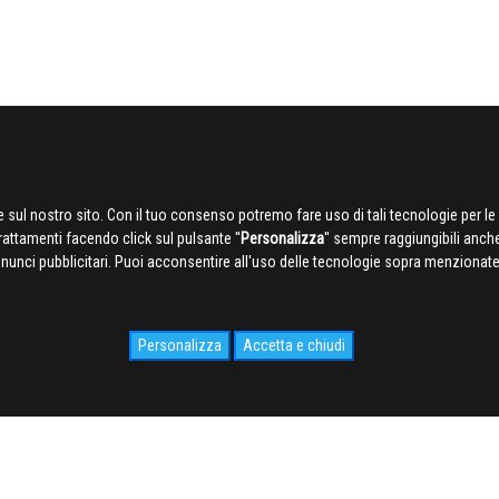
 sul nostro sito. Con il tuo consenso potremo fare uso di tali tecnologie per le 
trattamenti facendo click sul pulsante ''
Personalizza
'' sempre raggiungibili anch
nnunci pubblicitari. Puoi acconsentire all'uso delle tecnologie sopra menzionate 
Personalizza
Accetta e chiudi