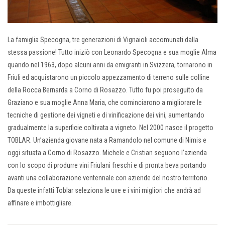
La famiglia Specogna, tre generazioni di Vignaioli accomunati dalla
stessa passione! Tutto iniziò con Leonardo Specogna e sua moglie Alma
quando nel 1963, dopo alcuni anni da emigranti in Svizzera, tornarono in
Friuli ed acquistarono un piccolo appezzamento di terreno sulle colline
della Rocca Bernarda a Corno di Rosazzo. Tutto fu poi proseguito da
Graziano e sua moglie Anna Maria, che cominciarono a migliorare le
tecniche di gestione dei vigneti e di vinificazione dei vini, aumentando
gradualmente la superficie coltivata a vigneto. Nel 2000 nasce il progetto
TOBLAR. Un’azienda giovane nata a Ramandolo nel comune di Nimis e
oggi situata a Corno di Rosazzo. Michele e Cristian seguono l’azienda
con lo scopo di produrre vini Friulani freschi e di pronta beva portando
avanti una collaborazione ventennale con aziende del nostro territorio.
Da queste infatti Toblar seleziona le uve e i vini migliori che andrà ad
affinare e imbottigliare.