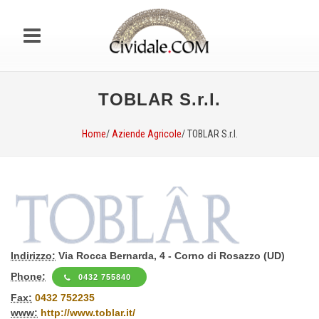
TOBLAR S.r.l.
Home
/
Aziende Agricole
/ TOBLAR S.r.l.
Indirizzo:
Via Rocca Bernarda, 4 - Corno di Rosazzo (UD)
Phone:
0432 755840
Fax:
0432 752235
www:
http://www.toblar.it/