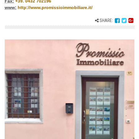
Fax:
+39. 0432 702196
www:
http://www.promissioimmobiliare.it/
SHARE: