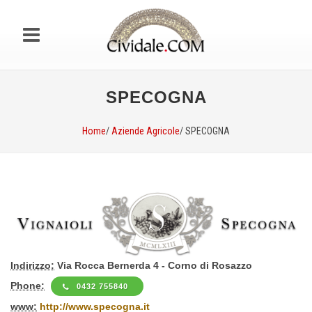
SPECOGNA
Home
/
Aziende Agricole
/ SPECOGNA
Indirizzo:
Via Rocca Bernerda 4 - Corno di Rosazzo
Phone:
0432 755840
www:
http://www.specogna.it