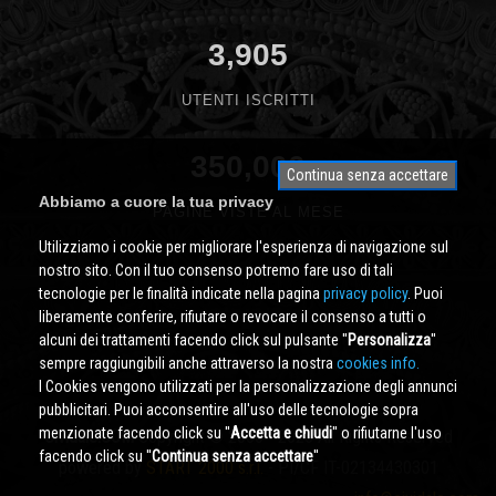
3,905
UTENTI ISCRITTI
350,000
Continua senza accettare
Abbiamo a cuore la tua privacy
PAGINE VISTE AL MESE
Utilizziamo i cookie per migliorare l'esperienza di navigazione sul
nostro sito. Con il tuo consenso potremo fare uso di tali
tecnologie per le finalità indicate nella pagina
privacy policy
. Puoi
liberamente conferire, rifiutare o revocare il consenso a tutti o
alcuni dei trattamenti facendo click sul pulsante ''
Personalizza
''
sempre raggiungibili anche attraverso la nostra
cookies info.
I Cookies vengono utilizzati per la personalizzazione degli annunci
pubblicitari. Puoi acconsentire all'uso delle tecnologie sopra
menzionate facendo click su ''
Accetta e chiudi
'' o rifiutarne l'uso
Cividale.COM
Copyright © 2000 - 2026 All Rights Reserved
facendo click su ''
Continua senza accettare
''
powered by
START 2000 s.r.l.
- PI/CF IT-02134430301