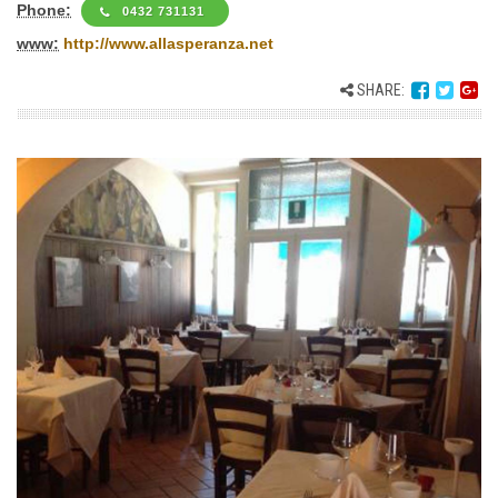
Phone:
0432 731131
www:
http://www.allasperanza.net
SHARE: