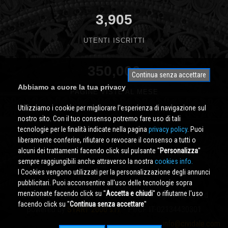
3,905
UTENTI ISCRITTI
350,000
Continua senza accettare
Abbiamo a cuore la tua privacy
PAGINE VISTE AL MESE
Utilizziamo i cookie per migliorare l'esperienza di navigazione sul
nostro sito. Con il tuo consenso potremo fare uso di tali
tecnologie per le finalità indicate nella pagina
privacy policy
. Puoi
liberamente conferire, rifiutare o revocare il consenso a tutti o
alcuni dei trattamenti facendo click sul pulsante ''
Personalizza
''
sempre raggiungibili anche attraverso la nostra
cookies info.
I Cookies vengono utilizzati per la personalizzazione degli annunci
pubblicitari. Puoi acconsentire all'uso delle tecnologie sopra
menzionate facendo click su ''
Accetta e chiudi
'' o rifiutarne l'uso
Cividale.COM
Copyright © 2000 - 2026 All Rights Reserved
facendo click su ''
Continua senza accettare
''
powered by
START 2000 s.r.l.
- PI/CF IT-02134430301
info@cividale.com