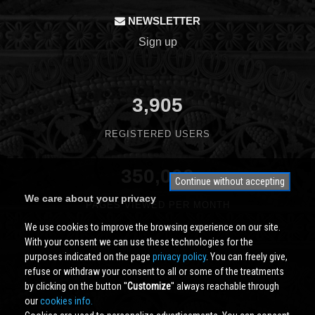
NEWSLETTER
Sign up
3,905
REGISTERED USERS
350,000
Continue without accepting
We care about your privacy
PAGES VIEWED PER MONTH
We use cookies to improve the browsing experience on our site.
With your consent we can use these technologies for the
purposes indicated on the page
privacy policy
. You can freely give,
refuse or withdraw your consent to all or some of the treatments
by clicking on the button ''
Customize
'' always reachable through
our
cookies info.