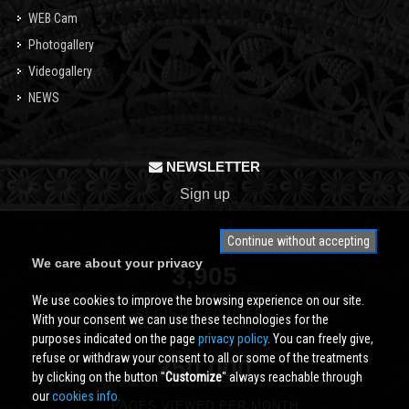
WEB Cam
Photogallery
Videogallery
NEWS
NEWSLETTER
Sign up
Continue without accepting
We care about your privacy
3,905
We use cookies to improve the browsing experience on our site.
REGISTERED USERS
With your consent we can use these technologies for the
purposes indicated on the page
privacy policy
. You can freely give,
refuse or withdraw your consent to all or some of the treatments
350,000
by clicking on the button ''
Customize
'' always reachable through
our
cookies info.
PAGES VIEWED PER MONTH