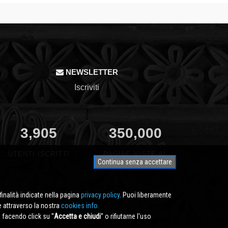
NEWSLETTER
Iscriviti
3,905
350,000
UTENTI ISCRITTI
PAGINE VISTE AL
Continua senza accettare
MESE
finalità indicate nella pagina
privacy policy
. Puoi liberamente
e attraverso la nostra
cookies info.
facendo click su ''
Accetta e chiudi
'' o rifiutarne l'uso