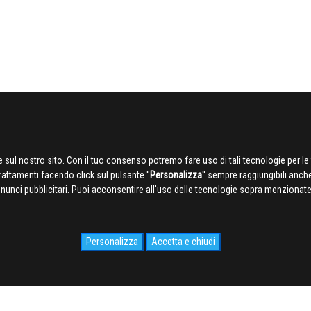
 sul nostro sito. Con il tuo consenso potremo fare uso di tali tecnologie per le 
trattamenti facendo click sul pulsante ''
Personalizza
'' sempre raggiungibili anch
nnunci pubblicitari. Puoi acconsentire all'uso delle tecnologie sopra menzionate 
Personalizza
Accetta e chiudi