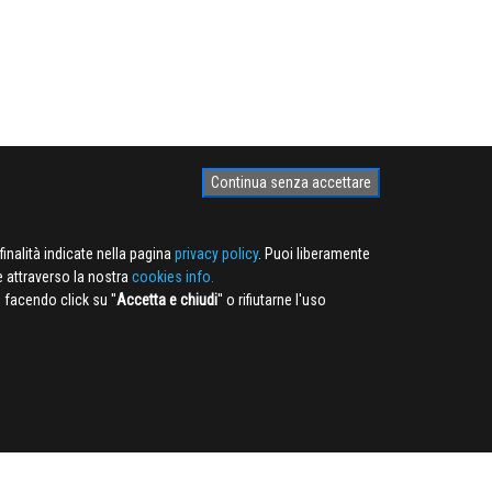
Continua senza accettare
finalità indicate nella pagina
privacy policy
. Puoi liberamente
e attraverso la nostra
cookies info.
facendo click su ''
Accetta e chiudi
'' o rifiutarne l'uso