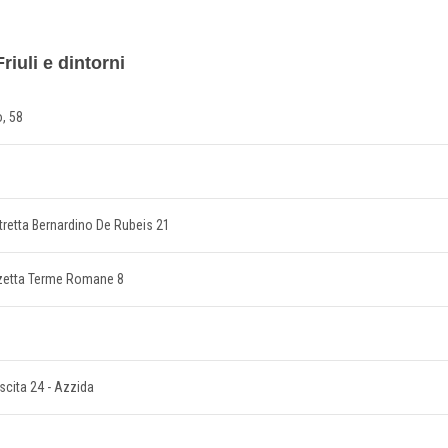
riuli e dintorni
o, 58
 Stretta Bernardino De Rubeis 21
iazzetta Terme Romane 8
ascita 24 - Azzida