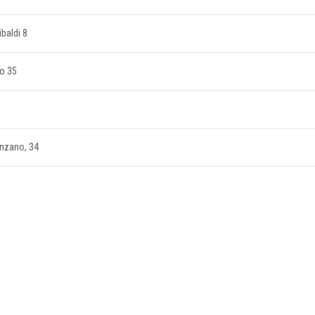
ibaldi 8
no 35
anzano, 34