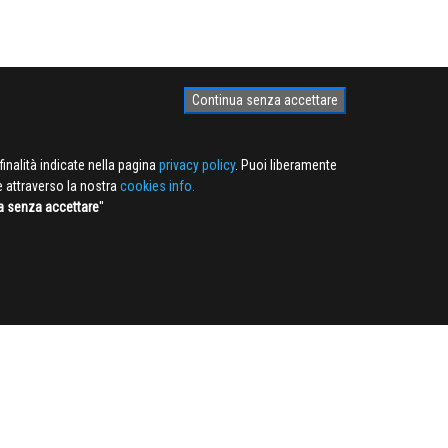
Continua senza accettare
finalità indicate nella pagina
privacy policy
. Puoi liberamente
e attraverso la nostra
cookies info.
a senza accettare
''
NEWSLETTER