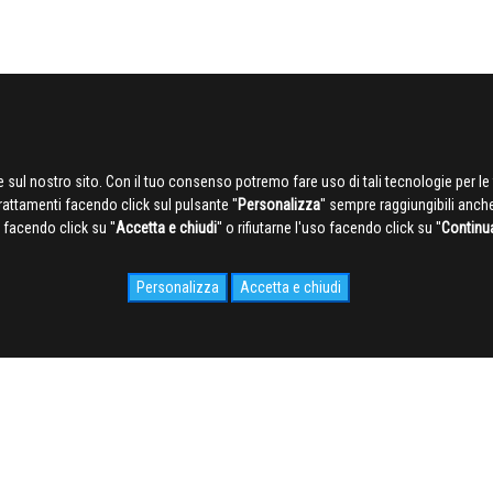
 sul nostro sito. Con il tuo consenso potremo fare uso di tali tecnologie per le 
trattamenti facendo click sul pulsante ''
Personalizza
'' sempre raggiungibili anch
facendo click su ''
Accetta e chiudi
'' o rifiutarne l'uso facendo click su ''
Continu
Personalizza
Accetta e chiudi
IDALE.COM
MEDIA