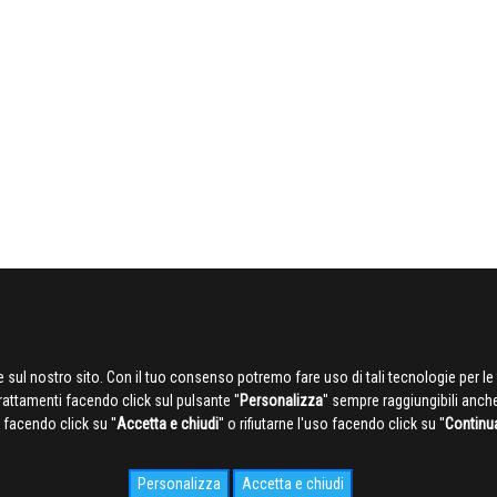
 sul nostro sito. Con il tuo consenso potremo fare uso di tali tecnologie per le 
trattamenti facendo click sul pulsante ''
Personalizza
'' sempre raggiungibili anch
facendo click su ''
Accetta e chiudi
'' o rifiutarne l'uso facendo click su ''
Continu
Personalizza
Accetta e chiudi