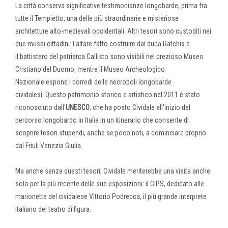
La città conserva significative testimonianze longobarde, prima fra
tutte il Tempietto, una delle più straordinarie e misteriose
architetture alto-medievali occidentali. Altri tesori sono custoditi nei
due musei cittadini: l'altare fatto costruire dal duca Ratchis e
il battistero del patriarca Callisto sono visibili nel prezioso Museo
Cristiano del Duomo, mentre il Museo Archeologico
Nazionale espone i corredi delle necropoli longobarde
cividalesi. Questo patrimonio storico e artistico nel 2011 è stato
riconosciuto dall'
UNESCO
, che ha posto Cividale all'inizio del
percorso longobardo in Italia in un itinerario che consente di
scoprire tesori stupendi, anche se poco noti, a cominciare proprio
dal Friuli Venezia Giulia.
Ma anche senza questi tesori, Cividale meriterebbe una visita anche
solo per la più recente delle sue esposizioni: il CIPS, dedicato alle
marionette del cividalese Vittorio Podrecca, il più grande interprete
italiano del teatro di figura.