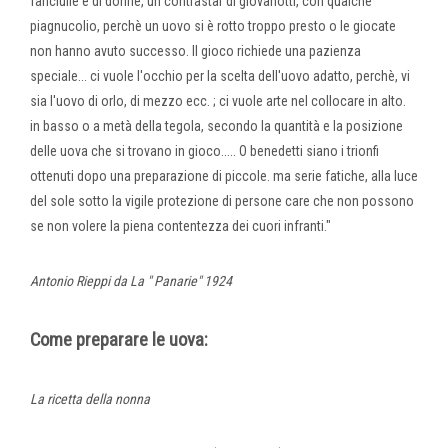
fanciulle e di donne, un contrastar di giovanotti, con qualche
piagnucolio, perchè un uovo si è rotto troppo presto o le giocate
non hanno avuto successo. Il gioco richiede una pazienza
speciale... ci vuole l'occhio per la scelta dell'uovo adatto, perchè, vi
sia l'uovo di orlo, di mezzo ecc. ; ci vuole arte nel collocare in alto.
in basso o a metà della tegola, secondo la quantità e la posizione
delle uova che si trovano in gioco..... O benedetti siano i trionfi
ottenuti dopo una preparazione di piccole. ma serie fatiche, alla luce
del sole sotto la vigile protezione di persone care che non possono
se non volere la piena contentezza dei cuori infranti."
Antonio Rieppi da La " Panarie" 1924
Come preparare le uova:
La ricetta della nonna