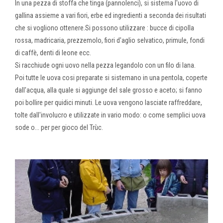
In una pezza di stoffa che tinga (pannolenci), si sistema l'uovo di
gallina assieme a vari fiori, erbe ed ingredienti a seconda dei risultati
che si vogliono ottenere.Si possono utilizzare : bucce di cipolla
rossa, madricaria, prezzemolo, fiori d'aglio selvatico, primule, fondi
di caffè, denti di leone ecc.
Si racchiude ogni uovo nella pezza legandolo con un filo di lana.
Poi tutte le uova cosi preparate si sistemano in una pentola, coperte
dall'acqua, alla quale si aggiunge del sale grosso e aceto; si fanno
poi bollire per quidici minuti. Le uova vengono lasciate raffreddare,
tolte dall'involucro e utilizzate in vario modo: o come semplici uova
sode o... per per gioco del Trùc.