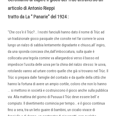
articolo di Antonio Rieppi
tratto da La " Panarie" del 1924 :
"Che cos'è il Trùc?... I nostri fanciulli hanno dato il nome di Trùc ad
un tradizionale gioco pasquale che consite nel far correre le uova
lungo un rialzo di sabbia lentamente digradante e chiuso,all' ingiro,
da una sponda concava che,dall'imboccatura, sulla quale è
collocata una tegola comine va allargandosi verso il basso ed
impedisce l'uscita delle uova per la china del rialzo stesso: le uova,
rotolando vanno ad urtare contro quelle che già si trovano nel Trùc. Il
Trùc si prepara dalle famiglie del contado e da quelle della città che
hanno la fortuna di avere un ampio cortile, coloro che non lo hanno
... si mettono in società e costruiscono il gioco anche sulla pubblica
via. Alla mattina del giorno di Pasuua il Trùc deve essere bell' e
compiuto. Il divertimento comincia per tempo... e il gioco continua
fino a sera, tra un lieto guaire di bambini, un cicalio vivace di