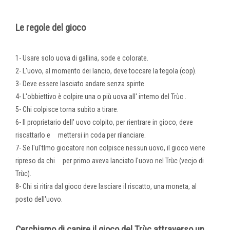
Le regole del gioco
1- Usare solo uova di gallina, sode e colorate.
2- L'uovo, al momento dei lancio, deve toccare la tegola (cop).
3- Deve essere lasciato andare senza spinte.
4- L'obbiettivo è colpire una o più uova all' intemo del Trùc .
5- Chi colpisce torna subito a tirare.
6- Il proprietario dell' uovo colpito, per rientrare in gioco, deve
riscattarlo e mettersi in coda per rilanciare.
7- Se l'ul'tlmo giocatore non colpisce nessun uovo, il gioco viene
ripreso da chi per primo aveva lanciato l'uovo nel Trùc (vecjo di
Trùc).
8- Chi si ritira dal gioco deve lasciare il riscatto, una moneta, al
posto dell'uovo.
Cerchiamo di capire il gioco del Trùc attraverso un