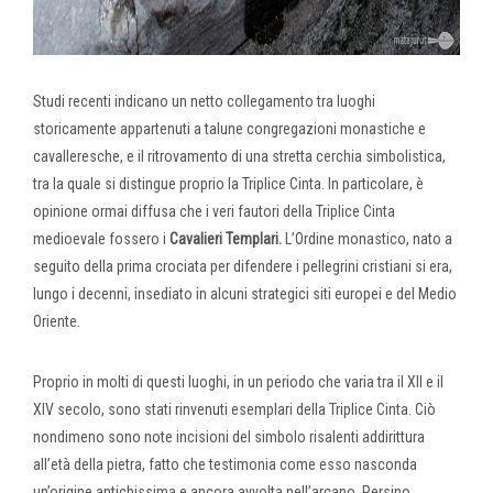
Studi recenti indicano un netto collegamento tra luoghi
storicamente appartenuti a talune congregazioni monastiche e
cavalleresche, e il ritrovamento di una stretta cerchia simbolistica,
tra la quale si distingue proprio la Triplice Cinta. In particolare, è
opinione ormai diffusa che i veri fautori della Triplice Cinta
medioevale fossero i
Cavalieri Templari.
L’Ordine monastico, nato a
seguito della prima crociata per difendere i pellegrini cristiani si era,
lungo i decenni, insediato in alcuni strategici siti europei e del Medio
Oriente.
Proprio in molti di questi luoghi, in un periodo che varia tra il XII e il
XIV secolo, sono stati rinvenuti esemplari della Triplice Cinta. Ciò
nondimeno sono note incisioni del simbolo risalenti addirittura
all’età della pietra, fatto che testimonia come esso nasconda
un’origine antichissima e ancora avvolta nell’arcano. Persino