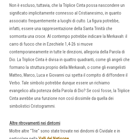
Non è escluso, tuttavia, che la Triplice Cinta possa nascondere un
significato implicitamente connesso al Cristianesimo, in quanto
associato frequentemente a luoghi di culto. La figura potrebbe,
infatti, essere una rappresentazione della Santa Trinità che
sormonta una croce. Al contempo potrebbe indicare la Merkavah: il
carro di fuoco che in Ezechiele 1,4-26 si muove
contemporaneamente in tutte le direzioni, allegoria della Parola di
Dio. La Triplice Cinta è divisa in quattro quadranti, come gli angeli che
formano la struttura proprio della Merkavah, o come gli evangelisti
Matteo, Marco, Luca e Giovanni cui spetta il compito di diffondere il
Verbo. Tale simbolo potrebbe dunque essere un richiamo
evangelico alla potenza della Parola di Dio? Se così fosse, la Triplice
Cinta avrebbe una funzione non così dissimile da quella dei
simbolistici Cristogrammi.
Altre ritrovamenti nei dintorni
Moltre altre "Trie" sono state trovate nei dindorni di Cividale e in
particolare nella
Valli del Natisone.