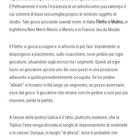
Effettivamente è nota l’esistenza di un antichissimo passatempo il
cui schema di base rassomiglia proprio al simbolo oggetto di
studio. Tale gioco possiede svariati nomi: in Italia
Filetto o Mulino,
in
Inghilterra Nine Men’s Morris o Merels e in Francia Jeu du Moulin.
Il Filetto si gioca a coppie e si articola in più fasi. Inizialmente si
dispongono a piacimento, sullo scacchiere, nove pedine per ogni
giocatore, situandole sugli incroci tra i segmenti. Quindi ad ogni
turno un giocatore sposta uno dei suoi pezzi in una posizione
adiacente a quella precedentemente occupata. Se tre pedine
“alleate” si trovano in fila lungo un segmento, un pezzo avversario
esce dal gioco. Il giocatore che rimane con tre pedine o non può più
muovere, perde la partita.
A favore della ipotesi ludica è il fatto, piuttosto evidente, che la
Triplice Cinta venga ritrovata in luoghi di stazionamento di sentinelle
o in carceri. Dunque, in luoghi “di attesa”, dove è probabile che