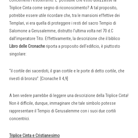
concernenti l’esoterismo. E’ possibile che esso utilizzasse la
Triplice Cinta come segno di riconoscimento? A tal proposito,
potrebbe essere utile ricordare che, tra le mansioni effettive dei
Templari, vi era quella di proteggere i resti del sacro Tempio di
Salomone a Gerusalemme, distrutto l’ultima volta nel 70 d.C
dall’imperatore Tito. Effettivamente, la descrizione che il biblico
Libro delle Cronache
riporta a proposito dell’edificio, è piuttosto
singolare:
“il cortile dei sacerdoti, il gran cortile e le porte di detto cortile, che
rivestì di bronzo”. [Cronache II 4,9]
A ben vedere parrebbe di leggere una descrizione della Triplice Cinta!
Non è difficile, dunque, immaginare che tale simbolo potesse
rappresentare il Tempio di Gerusalemme con i suoi due cortili
concentrici.
Triplice Cinta e Cristianesimo