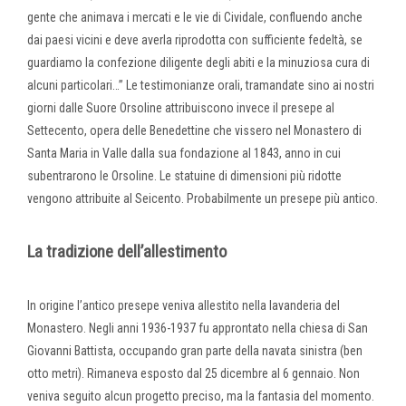
gente che animava i mercati e le vie di Cividale, confluendo anche
dai paesi vicini e deve averla riprodotta con sufficiente fedeltà, se
guardiamo la confezione diligente degli abiti e la minuziosa cura di
alcuni particolari…” Le testimonianze orali, tramandate sino ai nostri
giorni dalle Suore Orsoline attribuiscono invece il presepe al
Settecento, opera delle Benedettine che vissero nel Monastero di
Santa Maria in Valle dalla sua fondazione al 1843, anno in cui
subentrarono le Orsoline. Le statuine di dimensioni più ridotte
vengono attribuite al Seicento. Probabilmente un presepe più antico.
La tradizione dell’allestimento
In origine l’antico presepe veniva allestito nella lavanderia del
Monastero. Negli anni 1936-1937 fu approntato nella chiesa di San
Giovanni Battista, occupando gran parte della navata sinistra (ben
otto metri). Rimaneva esposto dal 25 dicembre al 6 gennaio. Non
veniva seguito alcun progetto preciso, ma la fantasia del momento.