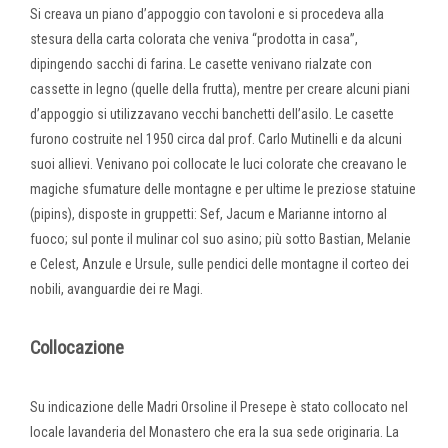
Si creava un piano d’appoggio con tavoloni e si procedeva alla
stesura della carta colorata che veniva “prodotta in casa”,
dipingendo sacchi di farina. Le casette venivano rialzate con
cassette in legno (quelle della frutta), mentre per creare alcuni piani
d’appoggio si utilizzavano vecchi banchetti dell’asilo. Le casette
furono costruite nel 1950 circa dal prof. Carlo Mutinelli e da alcuni
suoi allievi. Venivano poi collocate le luci colorate che creavano le
magiche sfumature delle montagne e per ultime le preziose statuine
(pipins), disposte in gruppetti: Sef, Jacum e Marianne intorno al
fuoco; sul ponte il mulinar col suo asino; più sotto Bastian, Melanie
e Celest, Anzule e Ursule, sulle pendici delle montagne il corteo dei
nobili, avanguardie dei re Magi.
Collocazione
Su indicazione delle Madri Orsoline il Presepe è stato collocato nel
locale lavanderia del Monastero che era la sua sede originaria. La