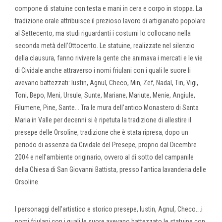
compone di statuine con testa e mani in cera e corpo in stoppa. La
tradizione orale attribuisce il prezioso lavoro di artigianato popolare
al Settecento, ma studi riguardanti i costumi lo collocano nella
seconda metà dell’Ottocento. Le statuine, realizzate nel silenzio
della clausura, fanno rivivere la gente che animava i mercati e le vie
di Cividale anche attraverso i nomi friulani con i quali le suore li
avevano battezzati: Iustin, Agnul, Checo, Min, Zef, Nadal, Tin, Vigi,
Toni, Bepo, Meni, Ursule, Sunte, Mariane, Mariute, Menie, Angiule,
Filumene, Pine, Sante... Tra le mura dell’antico Monastero di Santa
Maria in Valle per decenni si è ripetuta la tradizione di allestire il
presepe delle Orsoline, tradizione che è stata ripresa, dopo un
periodo di assenza da Cividale del Presepe, proprio dal Dicembre
2004 e nell’ambiente originario, ovvero al di sotto del campanile
della Chiesa di San Giovanni Battista, presso l’antica lavanderia delle
Orsoline.
I personaggi dell’artistico e storico presepe, Iustin, Agnul, Checo….i
nomi friulani con i quali le suore avevano battezzato le statuine con