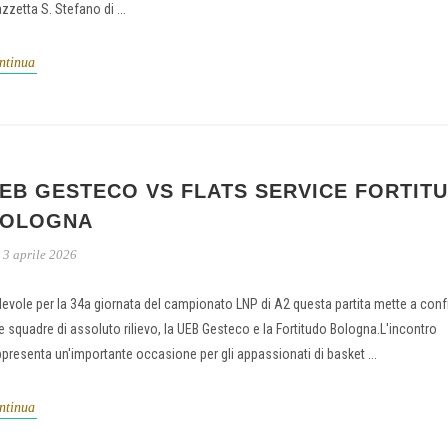
zzetta S. Stefano di ...
ntinua
EB GESTECO VS FLATS SERVICE FORTIT
OLOGNA
3 aprile 2026
levole per la 34a giornata del campionato LNP di A2 questa partita mette a con
e squadre di assoluto rilievo, la UEB Gesteco e la Fortitudo Bologna.L'incontro
ppresenta un'importante occasione per gli appassionati di basket ...
ntinua