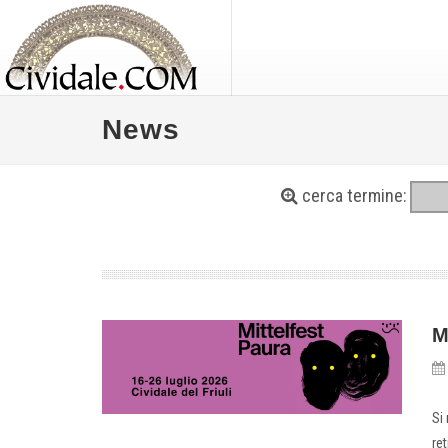
News
cerca termine:
M
Si 
re