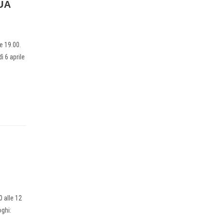
UA
le 19.00.
ì 6 aprile
0 alle 12
oghi: