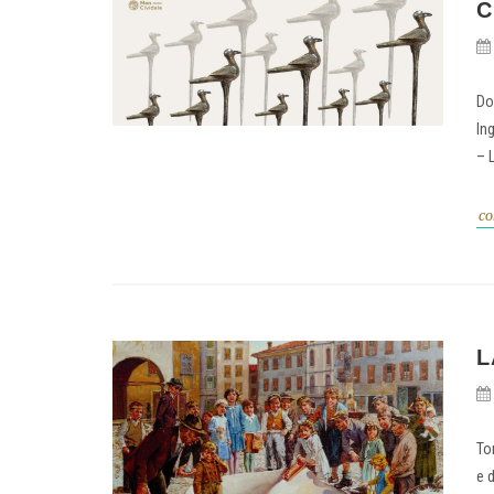
C
Do
In
– L
co
L
To
e 