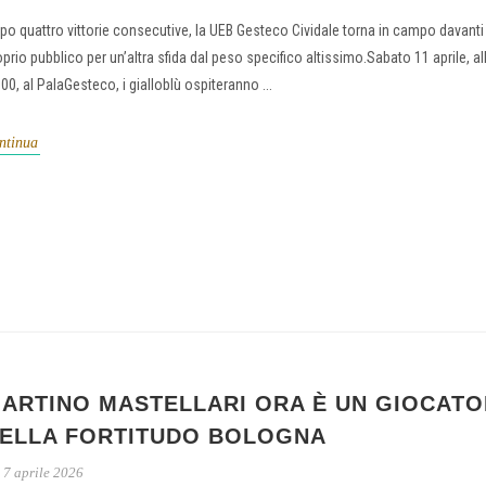
po quattro vittorie consecutive, la UEB Gesteco Cividale torna in campo davanti 
oprio pubblico per un’altra sfida dal peso specifico altissimo.Sabato 11 aprile, al
:00, al PalaGesteco, i gialloblù ospiteranno ...
ntinua
ARTINO MASTELLARI ORA È UN GIOCAT
ELLA FORTITUDO BOLOGNA
7 aprile 2026