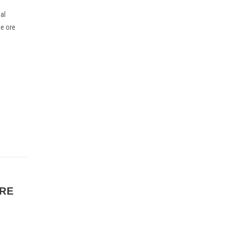
al
le ore
ORE