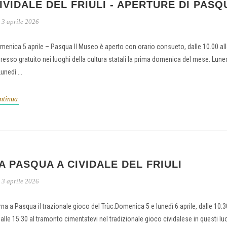
IVIDALE DEL FRIULI - APERTURE DI PASQ
3 aprile 2026
menica 5 aprile – Pasqua Il Museo è aperto con orario consueto, dalle 10.00 al
gresso gratuito nei luoghi della cultura statali la prima domenica del mese. Luned
unedì ...
ntinua
A PASQUA A CIVIDALE DEL FRIULI
3 aprile 2026
rna a Pasqua il trazionale gioco del Trùc.Domenica 5 e lunedì 6 aprile, dalle 10:3
dalle 15:30 al tramonto cimentatevi nel tradizionale gioco cividalese in questi lu