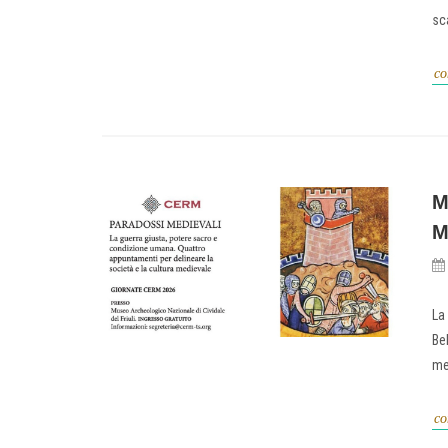
sc
co
M
M
La
Be
me
co