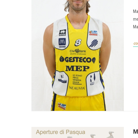
Ma
me
Mar
co
M