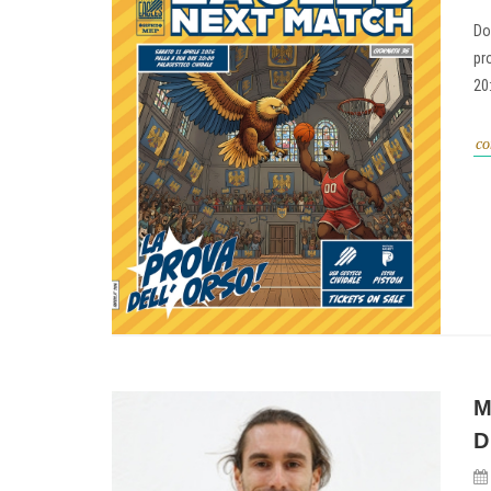
Do
pr
20
co
M
D