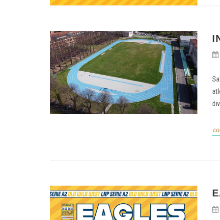
I
Sa
at
div
co
E