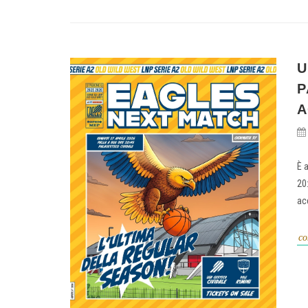
U
P
A
È a
20
acc
co