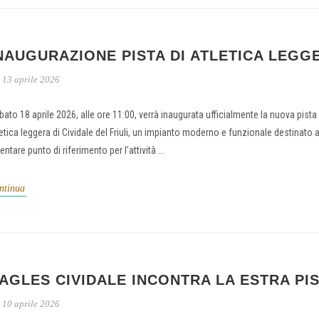
NAUGURAZIONE PISTA DI ATLETICA LEGG
13 aprile 2026
bato 18 aprile 2026, alle ore 11:00, verrà inaugurata ufficialmente la nuova pista 
letica leggera di Cividale del Friuli, un impianto moderno e funzionale destinato 
entare punto di riferimento per l’attività ...
ntinua
AGLES CIVIDALE INCONTRA LA ESTRA PI
10 aprile 2026