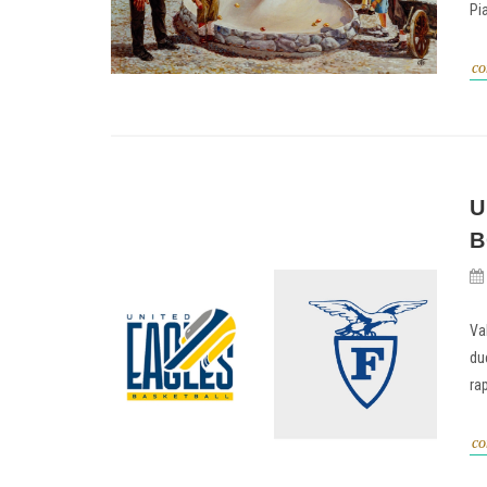
Pia
co
U
B
Va
du
ra
co