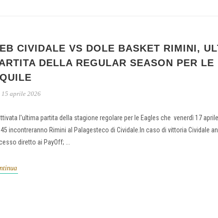
EB CIVIDALE VS DOLE BASKET RIMINI, U
ARTITA DELLA REGULAR SEASON PER LE
QUILE
15 aprile 2026
ttivata l'ultima partita della stagione regolare per le Eagles che venerdì 17 aprile
:45 incontreranno Rimini al Palagesteco di Cividale.In caso di vittoria Cividale 
esso diretto ai PayOff; ...
ntinua