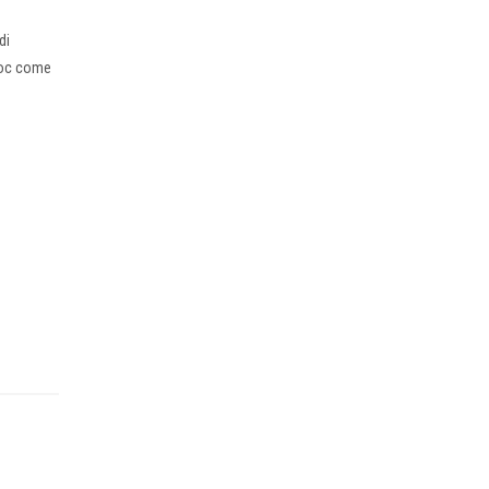
di
 doc come