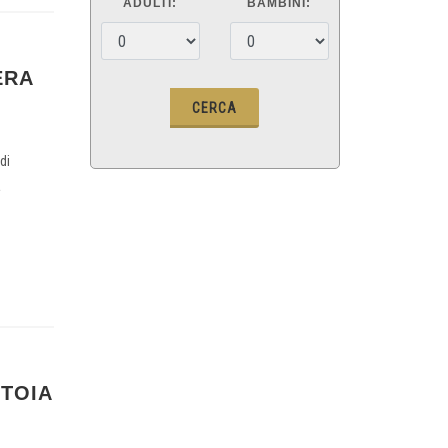
ADULTI:
BAMBINI:
ERA
di
a
STOIA