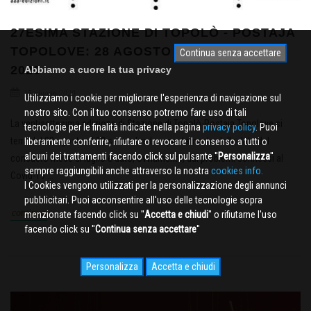
27ESIMA STAZIONE DI TOPOLÒ - POSTAJA
TOPOLOVE: 28 AGOSTO - 13 SETTEMBRE
Continua senza accettare
2020
Abbiamo a cuore la tua privacy
15 giugno 2020
Utilizziamo i cookie per migliorare l'esperienza di navigazione sul
nostro sito. Con il tuo consenso potremo fare uso di tali
La ventisettesima edizione di Stazione di Topolò-Postaja Topolove si
tecnologie per le finalità indicate nella pagina
privacy policy
. Puoi
terrà dal 28 agosto al 13 settembre.Lo spostamento delle date dal
liberamente conferire, rifiutare o revocare il consenso a tutti o
alcuni dei trattamenti facendo click sul pulsante ''
Personalizza
''
consueto mese di luglio è dato, ovviamente, dai problemi connessi al
sempre raggiungibili anche attraverso la nostra
cookies info.
Covid-19 ...
I Cookies vengono utilizzati per la personalizzazione degli annunci
pubblicitari. Puoi acconsentire all'uso delle tecnologie sopra
continua
menzionate facendo click su ''
Accetta e chiudi
'' o rifiutarne l'uso
facendo click su ''
Continua senza accettare
''
Personalizza
Accetta e chiudi