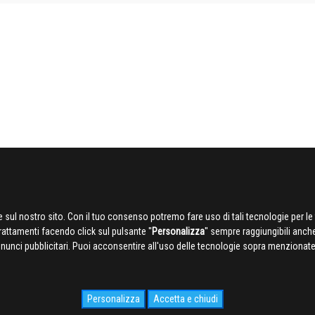
 sul nostro sito. Con il tuo consenso potremo fare uso di tali tecnologie per le 
trattamenti facendo click sul pulsante ''
Personalizza
'' sempre raggiungibili anch
nnunci pubblicitari. Puoi acconsentire all'uso delle tecnologie sopra menzionate 
Personalizza
Accetta e chiudi