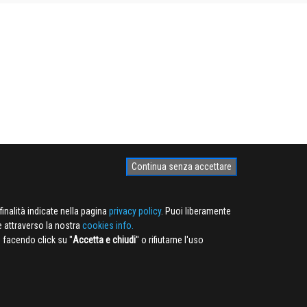
Continua senza accettare
finalità indicate nella pagina
privacy policy
. Puoi liberamente
e attraverso la nostra
cookies info.
facendo click su ''
Accetta e chiudi
'' o rifiutarne l'uso