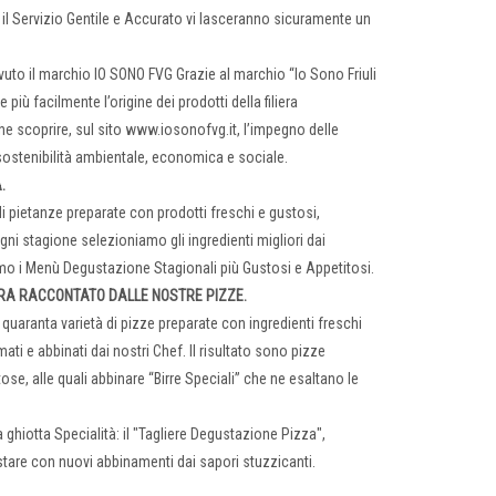
 il Servizio Gentile e Accurato vi lasceranno sicuramente un
vuto il marchio IO SONO FVG Grazie al marchio “Io Sono Friuli
più facilmente l’origine dei prodotti della filiera
he scoprire, sul sito www.iosonofvg.it, l’impegno delle
 sostenibilità ambientale, economica e sociale.
.
i pietanze preparate con prodotti freschi e gustosi,
ogni stagione selezioniamo gli ingredienti migliori dai
iamo i Menù Degustazione Stagionali più Gustosi e Appetitosi.
RRA RACCONTATO DALLE NOSTRE PIZZE.
 quaranta varietà di pizze preparate con ingredienti freschi
ti e abbinati dai nostri Chef. Il risultato sono pizze
se, alle quali abbinare “Birre Speciali” che ne esaltano le
ghiotta Specialità: il "Tagliere Degustazione Pizza",
stare con nuovi abbinamenti dai sapori stuzzicanti.