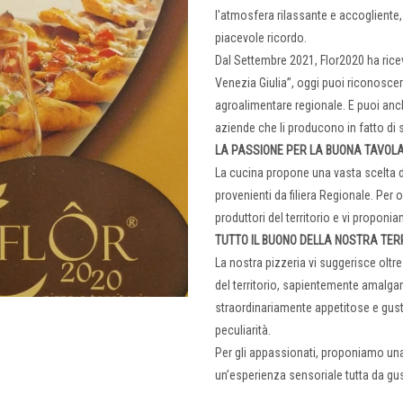
l'atmosfera rilassante e accogliente,
piacevole ricordo.
Dal Settembre 2021, Flor2020 ha rice
Venezia Giulia”, oggi puoi riconoscere 
agroalimentare regionale. E puoi anc
aziende che li producono in fatto di
LA PASSIONE PER LA BUONA TAVOLA
La cucina propone una vasta scelta d
provenienti da filiera Regionale. Per 
produttori del territorio e vi propon
TUTTO IL BUONO DELLA NOSTRA TE
La nostra pizzeria vi suggerisce oltre
del territorio, sapientemente amalgama
straordinariamente appetitose e gusto
peculiarità.
Per gli appassionati, proponiamo una 
un’esperienza sensoriale tutta da gu