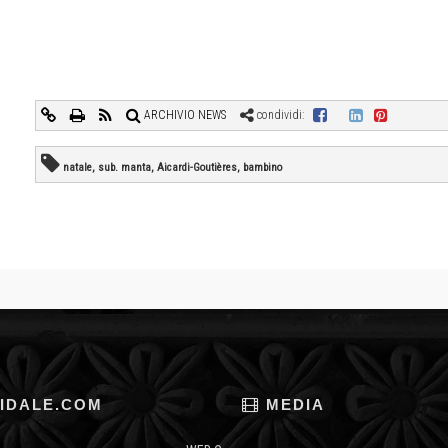
ARCHIVIO NEWS
condividi:
natale, sub. manta, Aicardi-Goutières, bambino
IDALE.COM
MEDIA