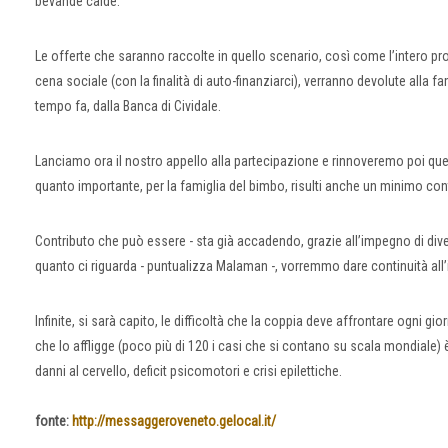
bevande calde.
Le offerte che saranno raccolte in quello scenario, così come l’intero p
cena sociale (con la finalità di auto-finanziarci), verranno devolute alla f
tempo fa, dalla Banca di Cividale.
Lanciamo ora il nostro appello alla partecipazione e rinnoveremo poi quello
quanto importante, per la famiglia del bimbo, risulti anche un minimo con
Contributo che può essere - sta già accadendo, grazie all’impegno di di
quanto ci riguarda - puntualizza Malaman -, vorremmo dare continuità all’
Infinite, si sarà capito, le difficoltà che la coppia deve affrontare ogni g
che lo affligge (poco più di 120 i casi che si contano su scala mondiale) 
danni al cervello, deficit psicomotori e crisi epilettiche.
fonte:
http://messaggeroveneto.gelocal.it/