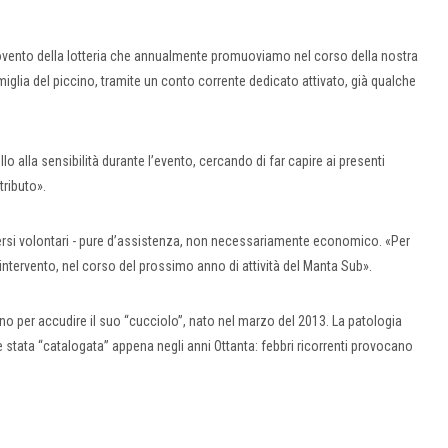
rovento della lotteria che annualmente promuoviamo nel corso della nostra
amiglia del piccino, tramite un conto corrente dedicato attivato, già qualche
 alla sensibilità durante l’evento, cercando di far capire ai presenti
tributo».
versi volontari - pure d’assistenza, non necessariamente economico. «Per
intervento, nel corso del prossimo anno di attività del Manta Sub».
iorno per accudire il suo “cucciolo”, nato nel marzo del 2013. La patologia
è stata “catalogata” appena negli anni Ottanta: febbri ricorrenti provocano