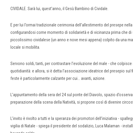
CIVIDALE. Sarà lui, quest’anno, il Gesù Bambino di Cividale.
E per lui l’ormai tradizionale cerimonia dell’allestimento del presepe nell
configurandosi come momento di solidarietà e di vicinanza prima che di 
piccolissimo cividalese (un anno e nove mesi appena) colpito da una mal
locale si mobilita.
Servono soldi, tanti, per contrastare l’evoluzione del male - che colpisce i
quotidianità: e allora, si è detta l’associazione ideatrice del presepio sul f
feste è particolarmente calzante per cui... avanti, azione.
L’appuntamento della sera del 24 sul ponte del Diavolo, spazio d’osserva
preparazione della scena della Natività, si propone così di divenire circo
L’invito è rivolto a tutti e la speranza dei promotori dell’iniziativa - spal
vigilia di Natale - spiega il presidente del sodalizio, Luca Malaman - insta