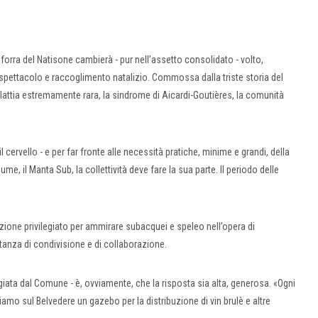
a forra del Natisone cambierà - pur nell’assetto consolidato - volto,
spettacolo e raccoglimento natalizio. Commossa dalla triste storia del
attia estremamente rara, la sindrome di Aicardi-Goutières, la comunità
l cervello - e per far fronte alle necessità pratiche, minime e grandi, della
iume, il Manta Sub, la collettività deve fare la sua parte. Il periodo delle
zione privilegiato per ammirare subacquei e speleo nell’opera di
stanza di condivisione e di collaborazione.
leggiata dal Comune - è, ovviamente, che la risposta sia alta, generosa. «Ogni
lliamo sul Belvedere un gazebo per la distribuzione di vin brulè e altre