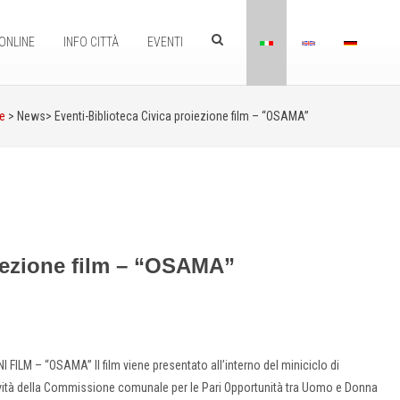
ONLINE
INFO CITTÀ
EVENTI
e
> News>
Eventi-Biblioteca Civica proiezione film – “OSAMA”
oiezione film – “OSAMA”
ILM – “OSAMA” Il film viene presentato all’interno del miniciclo di
ttività della Commissione comunale per le Pari Opportunità tra Uomo e Donna