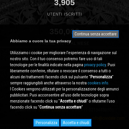
3,905
UTENTI ISCRITTI
350,000
Continua senza accettare
Abbiamo a cuore la tua privacy
PAGINE VISTE AL MESE
Utilizziamo i cookie per migliorare l'esperienza di navigazione sul
nostro sito. Con il tuo consenso potremo fare uso di tali
tecnologie per le finalità indicate nella pagina
privacy policy
. Puoi
liberamente conferire, rifiutare o revocare il consenso a tutti o
alcuni dei trattamenti facendo click sul pulsante ''
Personalizza
''
sempre raggiungibili anche attraverso la nostra
cookies info.
I Cookies vengono utilizzati per la personalizzazione degli annunci
pubblicitari. Puoi acconsentire all'uso delle tecnologie sopra
menzionate facendo click su ''
Accetta e chiudi
'' o rifiutarne l'uso
Cividale.COM
Copyright © 2000 - 2026 All Rights Reserved
facendo click su ''
Continua senza accettare
''
powered by
START 2000 s.r.l.
- PI/CF IT-02134430301
info@cividale.com
Personalizza
Accetta e chiudi