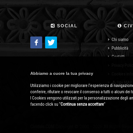
SOCIAL
CIV
Chi siamo
Pubblicità
Contatti
Privacy Poli
Abbiamo a cuore la tua privacy
Cookies inf
Site MAP
Utilizziamo i cookie per migliorare l'esperienza di navigazione
conferire, rifiutare o revocare il consenso a tutti o alcuni dei 
I Cookies vengono utilizzati per la personalizzazione degli a
facendo click su ''
Continua senza accettare
''
Cividale.COM
Copyright © 2000 - 2026 All Rights Rese