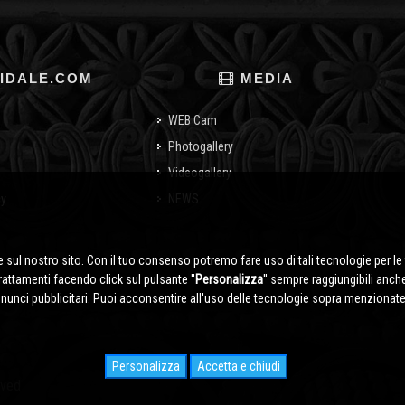
IDALE.COM
MEDIA
WEB Cam
Photogallery
Videogallery
cy
NEWS
o
 sul nostro sito. Con il tuo consenso potremo fare uso di tali tecnologie per le 
trattamenti facendo click sul pulsante ''
Personalizza
'' sempre raggiungibili anch
nnunci pubblicitari. Puoi acconsentire all'uso delle tecnologie sopra menzionate 
Personalizza
Accetta e chiudi
rved