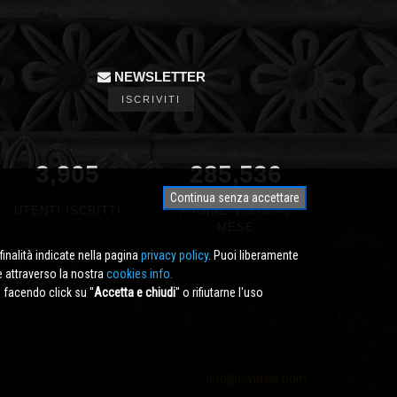
NEWSLETTER
ISCRIVITI
3,905
331,582
Continua senza accettare
UTENTI ISCRITTI
PAGINE VISTE AL
MESE
finalità indicate nella pagina
privacy policy
. Puoi liberamente
e attraverso la nostra
cookies info.
facendo click su ''
Accetta e chiudi
'' o rifiutarne l'uso
info@cividale.com