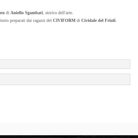
ura
di
Aniello Sgambati
, storico dell'arte.
itorio preparati dai ragazzi del
CIVIFORM
di
Cividale del Friuli
.