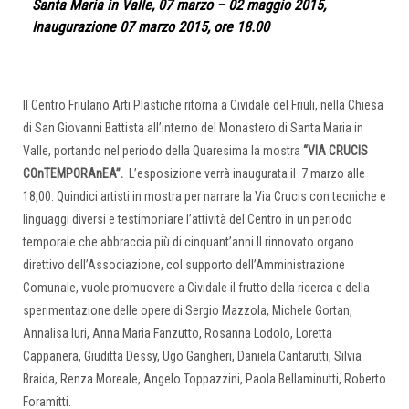
Santa Maria in Valle, 07 marzo – 02 maggio 2015,
Inaugurazione 07 marzo 2015, ore 18.00
Il Centro Friulano Arti Plastiche ritorna a Cividale del Friuli, nella Chiesa
di San Giovanni Battista all’interno del Monastero di Santa Maria in
Valle, portando nel periodo della Quaresima la mostra
“VIA CRUCIS
COnTEMPORAnEA”.
L’esposizione verrà inaugurata il 7 marzo alle
18,00. Quindici artisti in mostra per narrare la Via Crucis con tecniche e
linguaggi diversi e testimoniare l’attività del Centro in un periodo
temporale che abbraccia più di cinquant’anni.Il rinnovato organo
direttivo dell’Associazione, col supporto dell’Amministrazione
Comunale, vuole promuovere a Cividale il frutto della ricerca e della
sperimentazione delle opere di Sergio Mazzola, Michele Gortan,
Annalisa Iuri, Anna Maria Fanzutto, Rosanna Lodolo, Loretta
Cappanera, Giuditta Dessy, Ugo Gangheri, Daniela Cantarutti, Silvia
Braida, Renza Moreale, Angelo Toppazzini, Paola Bellaminutti, Roberto
Foramitti.