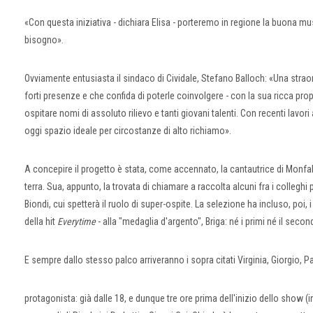
«Con questa iniziativa - dichiara Elisa - porteremo in regione la buona mu
bisogno».
Ovviamente entusiasta il sindaco di Cividale, Stefano Balloch: «Una straord
forti presenze e che confida di poterle coinvolgere - con la sua ricca prop
ospitare nomi di assoluto rilievo e tanti giovani talenti. Con recenti lavor
oggi spazio ideale per circostanze di alto richiamo».
A concepire il progetto è stata, come accennato, la cantautrice di Monf
terra. Sua, appunto, la trovata di chiamare a raccolta alcuni fra i colleghi
Biondi, cui spetterà il ruolo di super-ospite. La selezione ha incluso, poi, 
della hit
Everytime
- alla "medaglia d'argento", Briga: né i primi né il seco
E sempre dallo stesso palco arriveranno i sopra citati Virginia, Giorgio, P
protagonista: già dalle 18, e dunque tre ore prima dell'inizio dello show 