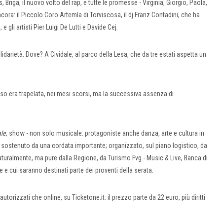
 Briga, il nuovo volto del rap, e tutte le promesse - Virginia, Giorgio, Paola,
 Ancora: il Piccolo Coro Artemìa di Torviscosa, il dj Franz Contadini, che ha
 e gli artisti Pier Luigi De Lutti e Davide Cej.
idarietà. Dove? A Cividale, al parco della Lesa, che da tre estati aspetta un
so era trapelata, nei mesi scorsi, ma la successiva assenza di
ale
, show - non solo musicale: protagoniste anche danza, arte e cultura in
 e sostenuto da una cordata importante; organizzato, sul piano logistico, da
turalmente, ma pure dalla Regione, da Turismo Fvg - Music & Live, Banca di
e e cui saranno destinati parte dei proventi della serata.
autorizzati che online, su Ticketone.it: il prezzo parte da 22 euro, più diritti