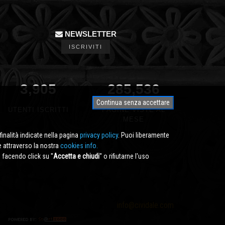
NEWSLETTER
ISCRIVITI
3,905
350,000
Continua senza accettare
UTENTI ISCRITTI
PAGINE VISTE AL
MESE
finalità indicate nella pagina
privacy policy
. Puoi liberamente
e attraverso la nostra
cookies info.
facendo click su ''
Accetta e chiudi
'' o rifiutarne l'uso
info@cividale.com