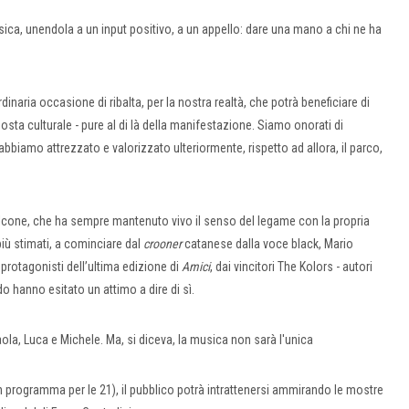
sica, unendola a un input positivo, a un appello: dare una mano a chi ne ha
inaria occasione di ribalta, per la nostra realtà, che potrà beneficiare di
osta culturale - pure al di là della manifestazione. Siamo onorati di
i abbiamo attrezzato e valorizzato ulteriormente, rispetto ad allora, il parco,
alcone, che ha sempre mantenuto vivo il senso del legame con la propria
 più stimati, a cominciare dal
crooner
catanese dalla voce black, Mario
i protagonisti dell’ultima edizione di
Amici
, dai vincitori The Kolors - autori
ndo hanno esitato un attimo a dire di sì.
aola, Luca e Michele. Ma, si diceva, la musica non sarà l'unica
(in programma per le 21), il pubblico potrà intrattenersi ammirando le mostre