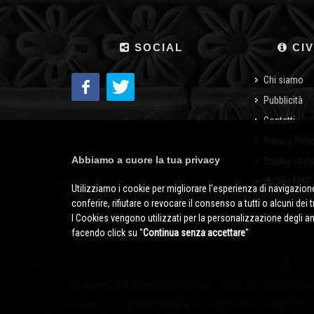
SOCIAL
CIV
Chi siamo
Pubblicità
Contatti
Privacy Poli
Abbiamo a cuore la tua privacy
Cookies inf
Site MAP
Utilizziamo i cookie per migliorare l'esperienza di navigazione
conferire, rifiutare o revocare il consenso a tutti o alcuni dei 
I Cookies vengono utilizzati per la personalizzazione degli a
facendo click su ''
Continua senza accettare
''
Cividale.COM
Copyright © 2000 - 2026 All Rights Rese
powered by
START 2000 s.r.l.
- PI/CF IT-02134430301