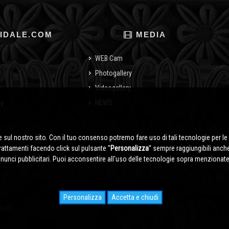
IDALE.COM
MEDIA
WEB Cam
Photogallery
Videogallery
cy
NEWS
o
 sul nostro sito. Con il tuo consenso potremo fare uso di tali tecnologie per le 
trattamenti facendo click sul pulsante ''
Personalizza
'' sempre raggiungibili anch
nnunci pubblicitari. Puoi acconsentire all'uso delle tecnologie sopra menzionate 
Personalizza
Accetta e chiudi
rved