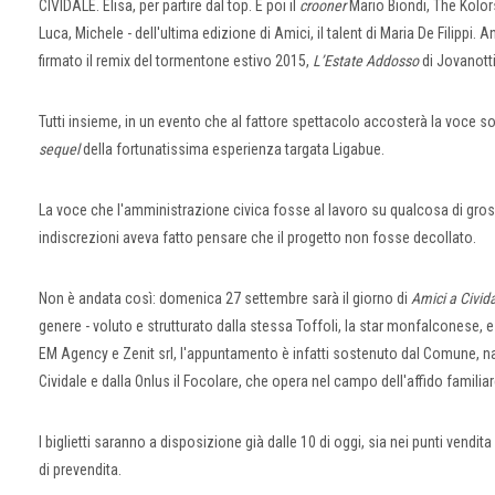
CIVIDALE. Elisa, per partire dal top. E poi il
crooner
Mario Biondi, The Kolors,
Luca, Michele - dell'ultima edizione di Amici, il talent di Maria De Filippi.
firmato il remix del tormentone estivo 2015,
L’Estate Addosso
di Jovanotti,
Tutti insieme, in un evento che al fattore spettacolo accosterà la voce sol
sequel
della fortunatissima esperienza targata Ligabue.
La voce che l'amministrazione civica fosse al lavoro su qualcosa di gros
indiscrezioni aveva fatto pensare che il progetto non fosse decollato.
Non è andata così: domenica 27 settembre sarà il giorno di
Amici a Civid
genere - voluto e strutturato dalla stessa Toffoli, la star monfalconese,
EM Agency e Zenit srl, l'appuntamento è infatti sostenuto dal Comune, na
Cividale e dalla Onlus il Focolare, che opera nel campo dell'affido familiar
I biglietti saranno a disposizione già dalle 10 di oggi, sia nei punti vendita 
di prevendita.