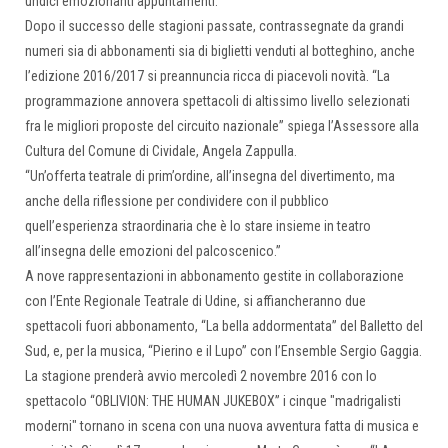
undici emozionanti appuntamenti.
Dopo il successo delle stagioni passate, contrassegnate da grandi
numeri sia di abbonamenti sia di biglietti venduti al botteghino, anche
l’edizione 2016/2017 si preannuncia ricca di piacevoli novità. “La
programmazione annovera spettacoli di altissimo livello selezionati
fra le migliori proposte del circuito nazionale” spiega l’Assessore alla
Cultura del Comune di Cividale, Angela Zappulla.
“Un’offerta teatrale di prim’ordine, all’insegna del divertimento, ma
anche della riflessione per condividere con il pubblico
quell’esperienza straordinaria che è lo stare insieme in teatro
all’insegna delle emozioni del palcoscenico.”
A nove rappresentazioni in abbonamento gestite in collaborazione
con l’Ente Regionale Teatrale di Udine, si affiancheranno due
spettacoli fuori abbonamento, “La bella addormentata” del Balletto del
Sud, e, per la musica, “Pierino e il Lupo” con l’Ensemble Sergio Gaggia.
La stagione prenderà avvio mercoledì 2 novembre 2016 con lo
spettacolo “OBLIVION: THE HUMAN JUKEBOX” i cinque "madrigalisti
moderni" tornano in scena con una nuova avventura fatta di musica e