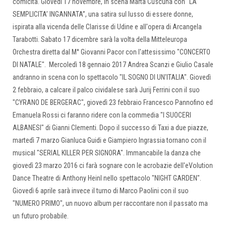
comicità. Giovedì 17 novembre, in scena Marta Cuscunà con “LA
SEMPLICITA’ INGANNATA”, una satira sul lusso di essere donne,
ispirata alla vicenda delle Clarisse di Udine e all'opera di Arcangela
Tarabotti. Sabato 17 dicembre sarà la volta della Mitteleuropa
Orchestra diretta dal M° Giovanni Pacor con l'attesissimo "CONCERTO
DI NATALE". Mercoledì 18 gennaio 2017 Andrea Scanzi e Giulio Casale
andranno in scena con lo spettacolo "IL SOGNO DI UN'ITALIA". Giovedì
2 febbraio, a calcare il palco cividalese sarà Jurij Ferrini con il suo
"CYRANO DE BERGERAC", giovedì 23 febbraio Francesco Pannofino ed
Emanuela Rossi ci faranno ridere con la commedia "I SUOCERI
ALBANESI" di Gianni Clementi. Dopo il successo di Taxi a due piazze,
martedì 7 marzo Gianluca Guidi e Giampiero Ingrassia tornano con il
musical "SERIAL KILLER PER SIGNORA". Immancabile la danza che
giovedì 23 marzo 2016 ci farà sognare con le acrobazie dell'eVolution
Dance Theatre di Anthony Heinl nello spettacolo "NIGHT GARDEN".
Giovedì 6 aprile sarà invece il turno di Marco Paolini con il suo
"NUMERO PRIMO", un nuovo album per raccontare non il passato ma
un futuro probabile.