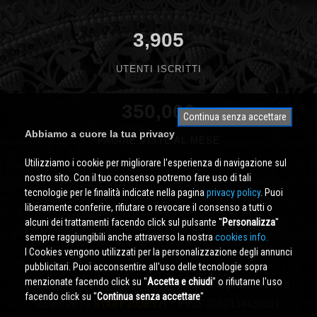
3,905
UTENTI ISCRITTI
350,000
Continua senza accettare
Abbiamo a cuore la tua privacy
PAGINE VISTE AL MESE
Utilizziamo i cookie per migliorare l'esperienza di navigazione sul
nostro sito. Con il tuo consenso potremo fare uso di tali
tecnologie per le finalità indicate nella pagina
privacy policy
. Puoi
liberamente conferire, rifiutare o revocare il consenso a tutti o
alcuni dei trattamenti facendo click sul pulsante ''
Personalizza
''
sempre raggiungibili anche attraverso la nostra
cookies info.
I Cookies vengono utilizzati per la personalizzazione degli annunci
pubblicitari. Puoi acconsentire all'uso delle tecnologie sopra
menzionate facendo click su ''
Accetta e chiudi
'' o rifiutarne l'uso
Cividale.COM
Copyright © 2000 - 2026 All Rights Reserved
facendo click su ''
Continua senza accettare
''
powered by
START 2000 s.r.l.
- PI/CF IT-02134430301