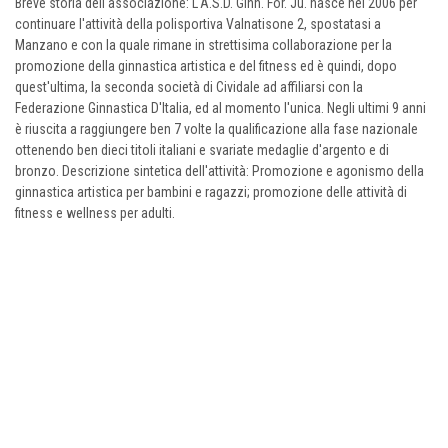
Breve storia dell'associazione: L'A.S.D. Ginn. For. Ju. nasce nel 2006 per
continuare l'attività della polisportiva Valnatisone 2, spostatasi a
Manzano e con la quale rimane in strettisima collaborazione per la
promozione della ginnastica artistica e del fitness ed è quindi, dopo
quest'ultima, la seconda società di Cividale ad affiliarsi con la
Federazione Ginnastica D'Italia, ed al momento l'unica. Negli ultimi 9 anni
è riuscita a raggiungere ben 7 volte la qualificazione alla fase nazionale
ottenendo ben dieci titoli italiani e svariate medaglie d'argento e di
bronzo. Descrizione sintetica dell'attività: Promozione e agonismo della
ginnastica artistica per bambini e ragazzi; promozione delle attività di
fitness e wellness per adulti.