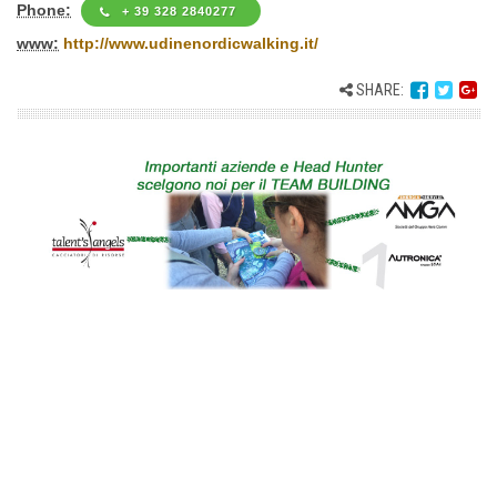
Phone:
+ 39 328 2840277
www:
http://www.udinenordicwalking.it/
SHARE: