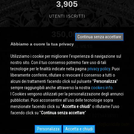
3,905
UTENTI ISCRITTI
350,000
Continua senza accettare
Abbiamo a cuore la tua privacy
PAGINE VISTE AL MESE
Utilizziamo i cookie per migliorare l'esperienza di navigazione sul
nostro sito. Con il tuo consenso potremo fare uso di tali
tecnologie per le finalità indicate nella pagina
privacy policy
. Puoi
liberamente conferire, rifiutare o revocare il consenso a tutti o
alcuni dei trattamenti facendo click sul pulsante ''
Personalizza
''
sempre raggiungibili anche attraverso la nostra
cookies info.
I Cookies vengono utilizzati per la personalizzazione degli annunci
pubblicitari. Puoi acconsentire all'uso delle tecnologie sopra
menzionate facendo click su ''
Accetta e chiudi
'' o rifiutarne l'uso
Cividale.COM
Copyright © 2000 - 2026 All Rights Reserved
facendo click su ''
Continua senza accettare
''
powered by
START 2000 s.r.l.
- PI/CF IT-02134430301
info@cividale.com
Personalizza
Accetta e chiudi