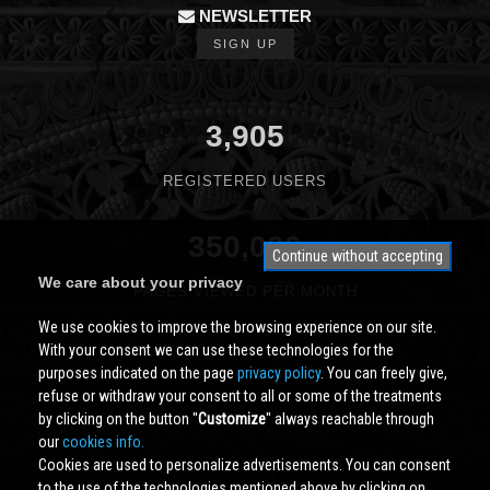
NEWSLETTER
SIGN UP
3,905
REGISTERED USERS
350,000
Continue without accepting
We care about your privacy
PAGES VIEWED PER MONTH
We use cookies to improve the browsing experience on our site.
With your consent we can use these technologies for the
purposes indicated on the page
privacy policy
. You can freely give,
refuse or withdraw your consent to all or some of the treatments
by clicking on the button ''
Customize
'' always reachable through
our
cookies info.
Cookies are used to personalize advertisements. You can consent
to the use of the technologies mentioned above by clicking on