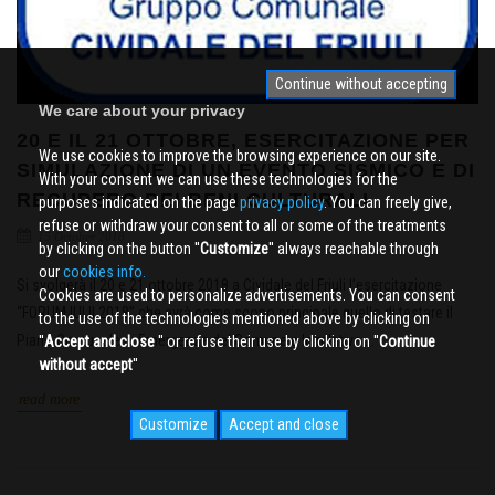
Continue without accepting
We care about your privacy
20 E IL 21 OTTOBRE, ESERCITAZIONE PER
We use cookies to improve the browsing experience on our site.
SIMULAZIONE DI UN EVENTO SISMICO E DI
With your consent we can use these technologies for the
RECUPERO DEI BENI CULTURALI
purposes indicated on the page
privacy policy
. You can freely give,
refuse or withdraw your consent to all or some of the treatments
15 October 2018
by clicking on the button ''
Customize
'' always reachable through
our
cookies info.
Si svolgerà il 20 e 21 ottobre 2018 a Cividale del Friuli l’esercitazione
Cookies are used to personalize advertisements. You can consent
“FORUM IULII 2018” che avrà come scopo principale quello di testare il
to the use of the technologies mentioned above by clicking on
Piano Comunale di Emergenza del Comune e le relative ...
''
Accept and close
'' or refuse their use by clicking on ''
Continue
without accept
''
read more
Customize
Accept and close