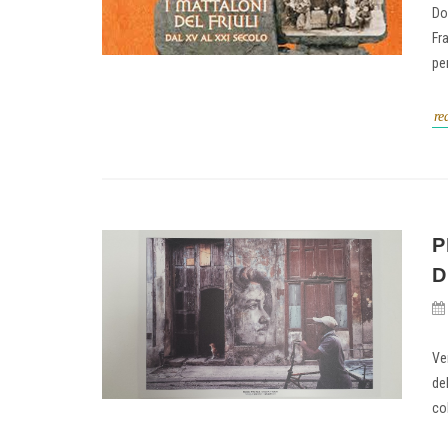
Do
Fra
per
re
P
D
Ve
del
col