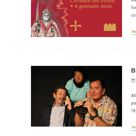
Riv
fo
co
re
B
Al
pr
18
re