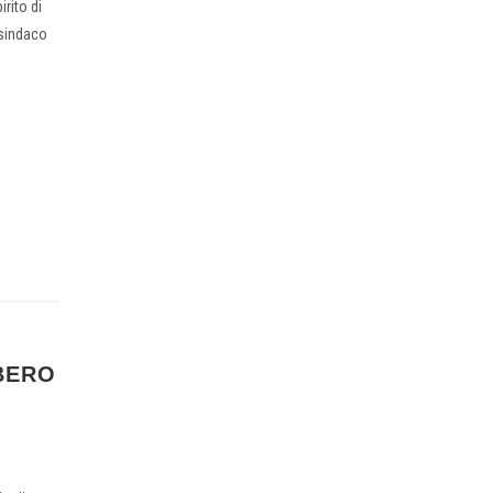
irito di
 sindaco
BERO