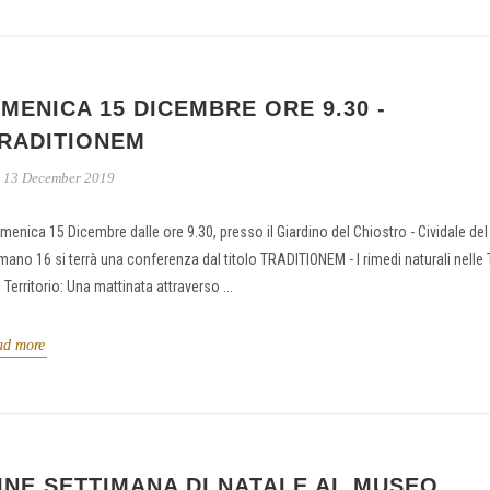
MENICA 15 DICEMBRE ORE 9.30 -
RADITIONEM
13 December 2019
menica 15 Dicembre dalle ore 9.30, presso il Giardino del Chiostro - Cividale del F
rmano 16 si terrà una conferenza dal titolo TRADITIONEM - I rimedi naturali nelle 
 Territorio: Una mattinata attraverso ...
ad more
INE SETTIMANA DI NATALE AL MUSEO