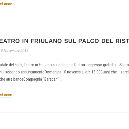
ad more
EATRO IN FRIULANO SUL PALCO DEL RIS
6 November 2019
idale del Friuli, Teatro in Friulano sul palco del Ristori - ingresso gratuito - Si p
n il secondo appuntamentoDomenica 10 novembre, ore 18.00Cuant che il soreli
 chê atre bandeCompagnia “Baraban” ...
ad more