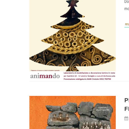
Do
mo
re
P
F