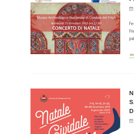
Fe
Fr
pa
re
N
S
D