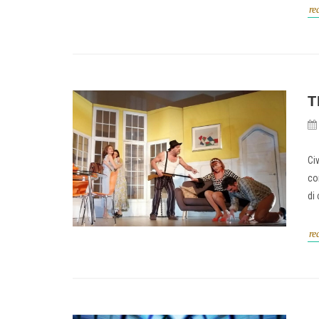
re
T
Civ
co
di
re