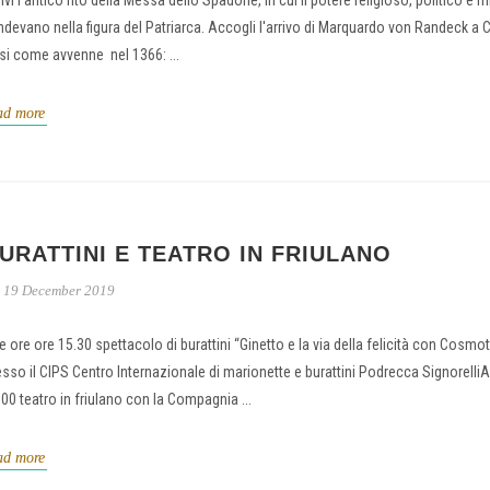
ivi l'antico rito della Messa dello Spadone, in cui il potere religioso, politico e mi
ndevano nella figura del Patriarca. Accogli l'arrivo di Marquardo von Randeck a C
si come avvenne nel 1366: ...
ad more
URATTINI E TEATRO IN FRIULANO
19 December 2019
le ore ore 15.30 spettacolo di burattini “Ginetto e la via della felicità con Cosmo
esso il CIPS Centro Internazionale di marionette e burattini Podrecca SignorelliA
.00 teatro in friulano con la Compagnia ...
ad more