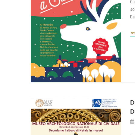
Qu
so
Dan
re
D
D