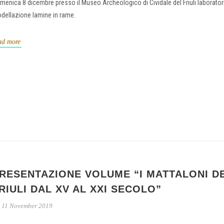
menica 8 dicembre presso il Museo Archeologico di Cividale del Friuli laborator
dellazione lamine in rame.
ad more
RESENTAZIONE VOLUME “I MATTALONI D
RIULI DAL XV AL XXI SECOLO”
11 November 2019