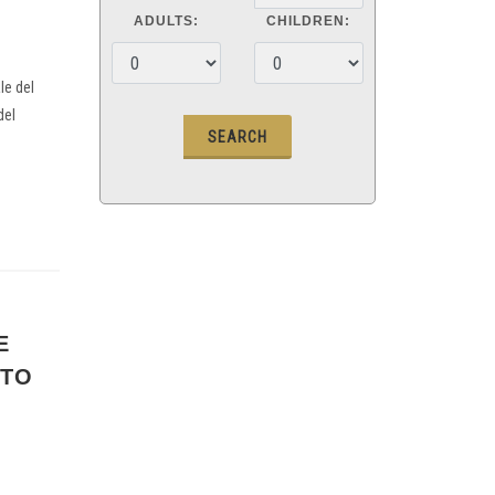
ADULTS:
CHILDREN:
le del
del
E
ATO