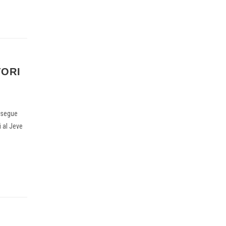
TORI
rosegue
 al Jeve