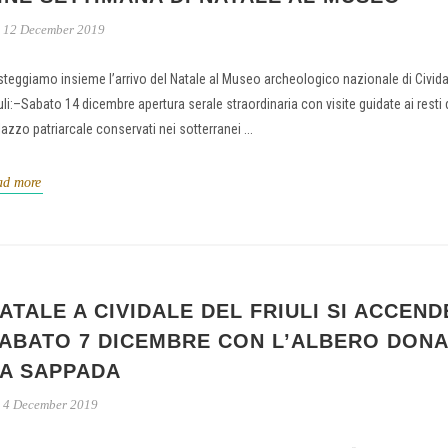
12 December 2019
steggiamo insieme l’arrivo del Natale al Museo archeologico nazionale di Civida
iuli:–Sabato 14 dicembre apertura serale straordinaria con visite guidate ai resti 
lazzo patriarcale conservati nei sotterranei ...
ad more
ATALE A CIVIDALE DEL FRIULI SI ACCEND
ABATO 7 DICEMBRE CON L’ALBERO DON
A SAPPADA
4 December 2019