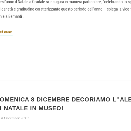
est’anno il Natale a Cividale si inaugura in maniera particolare, “celebrando lo sp
lidarietà e gratitudine caratterizzante questo periodo dell’anno – spiega la vice
iela Bernardi ...
ad more
OMENICA 8 DICEMBRE DECORIAMO L''AL
I NATALE IN MUSEO!
4 December 2019