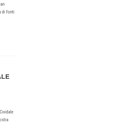
San
 di fonti
ALE
Cividale
mostra