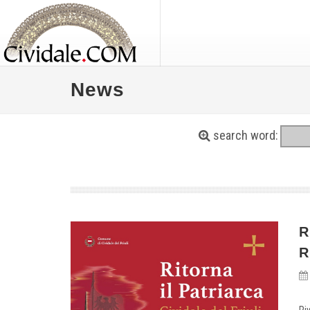
News
search word:
R
R