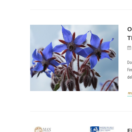
O
T
Do
Fi
del
re
F