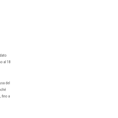
idato
no al 18
usa del
onché
 fino a