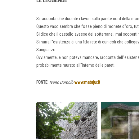
LE LEGGENDE
Si racconta che durante i lavori sulla parete nord della mo
Questo vaso sembra che fosse pieno di monete d''oro, tutt
Si dice che il castello avesse dei sotterranei, mai scoperti 
Si narra l''esistenza di una fitta rete di cunicoli che collegav
Sanguarzo.
Ovviamente, e non poteva mancare, racconta dell''esistenza 
probabilmente murato all''interno delle pareti.
FONTE
:
Ivano Dorbolò
www.matajur.it