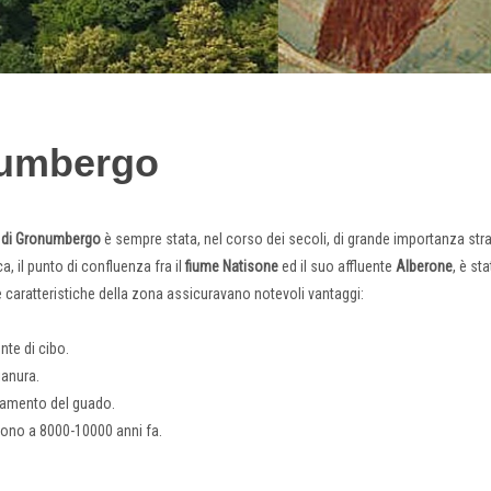
numbergo
di Gronumbergo
è sempre stata, nel corso dei secoli, di grande importanza str
ica, il punto di confluenza fra il
fiume Natisone
ed il suo affluente
Alberone
, è st
e caratteristiche della zona assicuravano notevoli vantaggi:
nte di cibo.
ianura.
ersamento del guado.
gono a 8000-10000 anni fa.