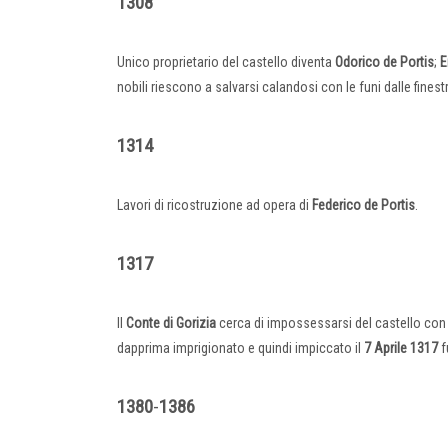
1308
Unico proprietario del castello diventa
Odorico de Portis
;
E
nobili riescono a salvarsi calandosi con le funi dalle finest
1314
Lavori di ricostruzione ad opera di
Federico de Portis
.
1317
Il
Conte di Gorizia
cerca di impossessarsi del castello con
dapprima imprigionato e quindi impiccato il
7 Aprile 1317
f
1380
-
1386