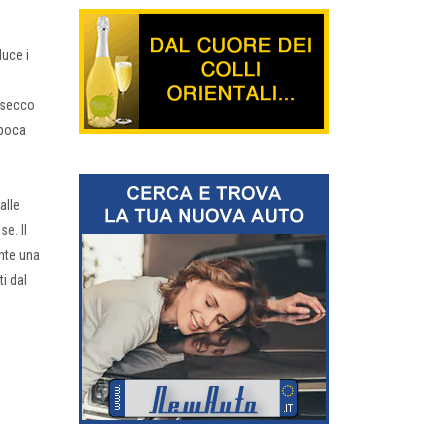
luce i
a secco
epoca
alle
se. Il
ante una
i dal