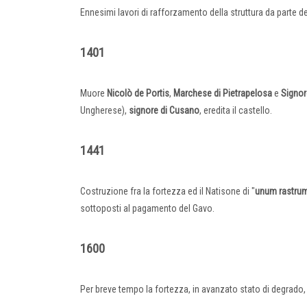
Ennesimi lavori di rafforzamento della struttura da parte dei
1401
Muore
Nicolò
de
Portis
,
Marchese di Pietrapelosa
e
Signor
Ungherese),
signore di Cusano
, eredita il castello.
1441
Costruzione fra la fortezza ed il Natisone di "
unum
rastru
sottoposti al pagamento del Gavo.
1600
Per breve tempo la fortezza, in avanzato stato di degrado, 