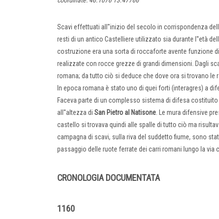
coordinate: 46.1076 13.47766
Scavi effettuati all''inizio del secolo in corrispondenza dell
resti di un antico Castelliere utilizzato sia durante l''età
costruzione era una sorta di roccaforte avente funzione di
realizzate con rocce grezze di grandi dimensioni. Dagli scav
romana; da tutto ciò si deduce che dove ora si trovano le r
In epoca romana è stato uno di quei forti (interagres) a dif
Faceva parte di un complesso sistema di difesa costituito d
all''altezza di
San Pietro al Natisone
. Le mura difensive pres
castello si trovava quindi alle spalle di tutto ciò ma risult
campagna di scavi, sulla riva del suddetto fiume, sono stati
passaggio delle ruote ferrate dei carri romani lungo la via
CRONOLOGIA DOCUMENTATA
1160