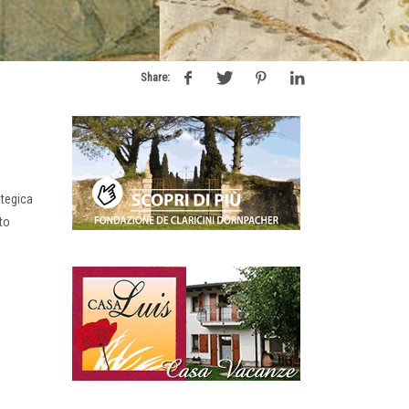
Share:
ategica
ato