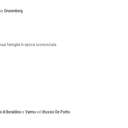
ome
Grunenberg
.
la sua famiglia in epoca sconosciuta.
i di Beraldino
e
Varmo
ed
Utussio De Portis
.