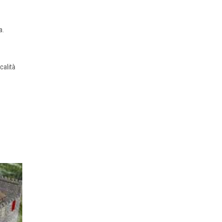
a.
ocalità