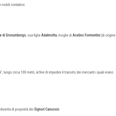
 nobili cividalesi.
e di Gronumbergo
; sua figlia
Adalmotta
, moglie di
Acelino Formentini
(di origine
m
", lungo circa 100 metri, al fine di impedire il transito dei mercanti i quali erano
diventa di proprietà dei
Signori
Canussio
.