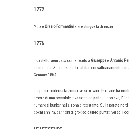
1772
Muore
Orazio
Formentini
e si estingue la dinastia.
1776
Il castello vieni dato come feudo a
Giuseppe
e
Antonio
Re
anche dalla Serenissima. Lo abitarono saltuariamente circa 
Gennaio 1854.
In epoca moderna la zona ove si trovano le rovine ha contin
timore di una possibile invasione da parte Jugoslava, l''Ese
numerosi bunker nella zona circostante. Sulla parete nord, 
pochi anni fa, cannoni di grosso calibro puntati verso il co