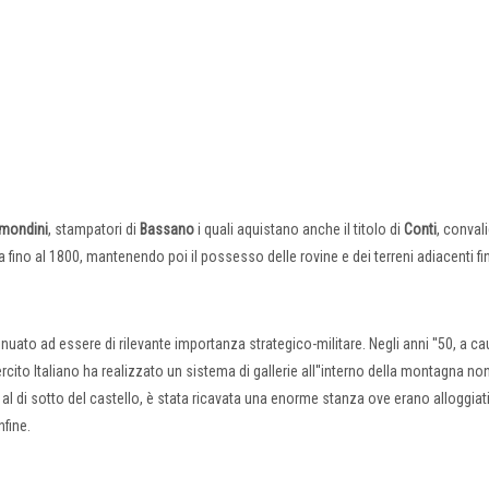
mondini
, stampatori di
Bassano
i quali aquistano anche il titolo di
Conti
, conval
fino al 1800, mantenendo poi il possesso delle rovine e dei terreni adiacenti fi
uato ad essere di rilevante importanza strategico-militare. Negli anni ''50, a ca
rcito Italiano ha realizzato un sistema di gallerie all''interno della montagna n
al di sotto del castello, è stata ricavata una enorme stanza ove erano alloggiati,
nfine.