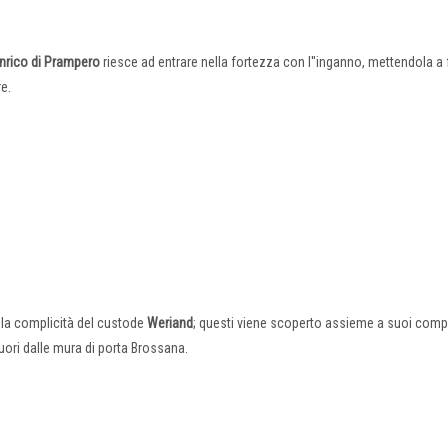
nrico di Prampero
riesce ad entrare nella fortezza con l''inganno, mettendola a 
re.
 la complicità del custode
Weriand
; questi viene scoperto assieme a suoi compl
uori dalle mura di porta Brossana.