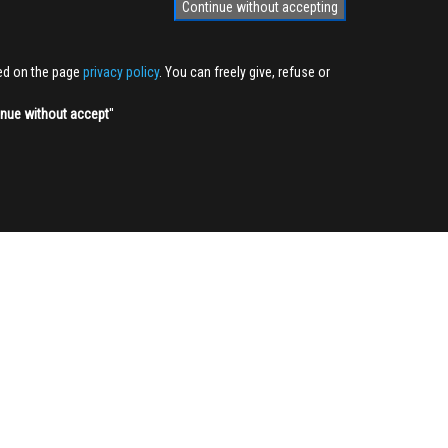
Continue without accepting
ted on the page
privacy policy
. You can freely give, refuse or
inue without accept
''
NEWSLETTER
Sign up
3,905
350,000