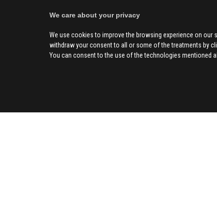
We care about your privacy
We use cookies to improve the browsing experience on our s
withdraw your consent to all or some of the treatments by clic
You can consent to the use of the technologies mentioned abo
SOCIAL
CIV
About us
Advertising
Contact us