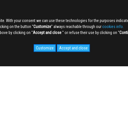
ite. With your consent we can use these technologies for the purposes indica
king on the button ''
Customize
'' always reachable through our
cookies info.
ve by clicking on ''
Accept and close
'' or refuse their use by clicking on ''
Cont
Customize
Accept and close
IDALE.COM
MEDIA
WEB Cam
Photogallery
Videogallery