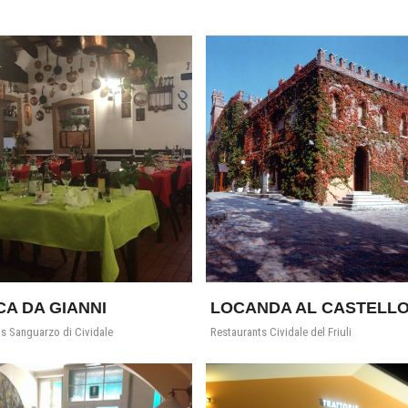
A DA GIANNI
LOCANDA AL CASTELL
s Sanguarzo di Cividale
Restaurants Cividale del Friuli