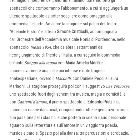
dei migliori interpreti del panorama italiano. Saranno otto gli
spettacoli che comporranno l’abbonamento, a cui si aggiungerà un
ulteriore spettacolo da poter scegliere come omaggio alla
commedia dell’arte. Ad aprire la stagione sul palco del Teatro
“Adelaide Ristori” è atteso
Simone Cristicchi
, accompagnato
dall’Orchestra dell’Accademia musicale Nonis di Pordenone, nello
spettacolo
Trieste 1954
, che celebra i settant’anni del
ricongiungimento di Trieste all’Italia, a cui seguirà la commedia
brillante
Strappo alla regola
con
Maria Amelia Monti
e
successivamente una delle più intense e note tragedie
shakespeariane, ovvero il
Macbeth,
con Daniele Pecci e Laura
Marinoni. La stagione proseguirà poi con il suggestivo
Les Virtuoses
,
uno spettacolo fuori dagli schemi tra musica, magia e comicità, e
con
Cantami d’amore
, il primo spettacolo di
Edoardo Prati
, il cui
successo nasce dai social, conquistando tutte le generazioni con la
sua passione per i classici e che porterà in scena il suo personale
sguardo sulla letteratura e sull’amore in un viaggio tra poesia,
musica e parole. Spazio poi alla danza, tra percussioni e acrobazie,