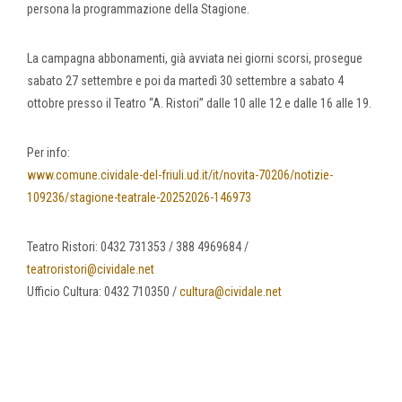
persona la programmazione della Stagione.
La campagna abbonamenti, già avviata nei giorni scorsi, prosegue
sabato 27 settembre e poi da martedì 30 settembre a sabato 4
ottobre presso il Teatro “A. Ristori” dalle 10 alle 12 e dalle 16 alle 19.
Per info:
www.comune.cividale-del-friuli.ud.it/it/novita-70206/notizie-
109236/stagione-teatrale-20252026-146973
Teatro Ristori: 0432 731353 / 388 4969684 /
teatroristori@cividale.net
Ufficio Cultura: 0432 710350 /
cultura@cividale.net