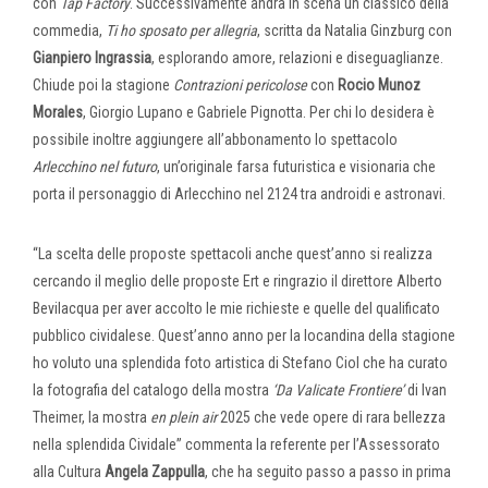
con
Tap Factory
. Successivamente andrà in scena un classico della
commedia,
Ti ho sposato per allegria
, scritta da Natalia Ginzburg con
Gianpiero Ingrassia
, esplorando amore, relazioni e diseguaglianze.
Chiude poi la stagione
Contrazioni pericolose
con
Rocio Munoz
Morales
, Giorgio Lupano e Gabriele Pignotta. Per chi lo desidera è
possibile inoltre aggiungere all’abbonamento lo spettacolo
Arlecchino nel futuro
, un’originale farsa futuristica e visionaria che
porta il personaggio di Arlecchino nel 2124 tra androidi e astronavi.
“La scelta delle proposte spettacoli anche quest’anno si realizza
cercando il meglio delle proposte Ert e ringrazio il direttore Alberto
Bevilacqua per aver accolto le mie richieste e quelle del qualificato
pubblico cividalese. Quest’anno anno per la locandina della stagione
ho voluto una splendida foto artistica di Stefano Ciol che ha curato
la fotografia del catalogo della mostra
‘Da Valicate Frontiere’
di Ivan
Theimer, la mostra
en plein air
2025 che vede opere di rara bellezza
nella splendida Cividale” commenta la referente per l’Assessorato
alla Cultura
Angela Zappulla
, che ha seguito passo a passo in prima