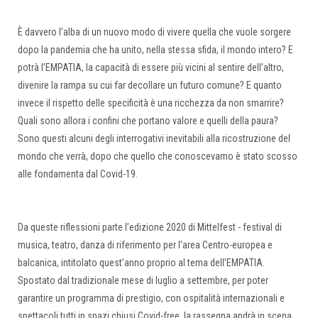
È davvero l’alba di un nuovo modo di vivere quella che vuole sorgere
dopo la pandemia che ha unito, nella stessa sfida, il mondo intero? E
potrà l’EMPATIA, la capacità di essere più vicini al sentire dell’altro,
divenire la rampa su cui far decollare un futuro comune? E quanto
invece il rispetto delle specificità è una ricchezza da non smarrire?
Quali sono allora i confini che portano valore e quelli della paura?
Sono questi alcuni degli interrogativi inevitabili alla ricostruzione del
mondo che verrà, dopo che quello che conoscevamo è stato scosso
alle fondamenta dal Covid-19.
Da queste riflessioni parte l’edizione 2020 di Mittelfest - festival di
musica, teatro, danza di riferimento per l'area Centro-europea e
balcanica, intitolato quest’anno proprio al tema dell’EMPATIA.
Spostato dal tradizionale mese di luglio a settembre, per poter
garantire un programma di prestigio, con ospitalità internazionali e
spettacoli tutti in spazi chiusi Covid-free, la rassegna andrà in scena