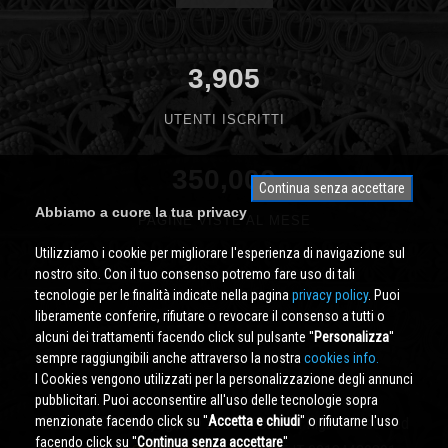
3,905
UTENTI ISCRITTI
350,000
Continua senza accettare
Abbiamo a cuore la tua privacy
PAGINE VISTE AL MESE
Utilizziamo i cookie per migliorare l'esperienza di navigazione sul
nostro sito. Con il tuo consenso potremo fare uso di tali
tecnologie per le finalità indicate nella pagina
privacy policy
. Puoi
liberamente conferire, rifiutare o revocare il consenso a tutti o
alcuni dei trattamenti facendo click sul pulsante ''
Personalizza
''
sempre raggiungibili anche attraverso la nostra
cookies info.
I Cookies vengono utilizzati per la personalizzazione degli annunci
pubblicitari. Puoi acconsentire all'uso delle tecnologie sopra
menzionate facendo click su ''
Accetta e chiudi
'' o rifiutarne l'uso
Cividale.COM
Copyright © 2000 - 2026 All Rights Reserved
facendo click su ''
Continua senza accettare
''