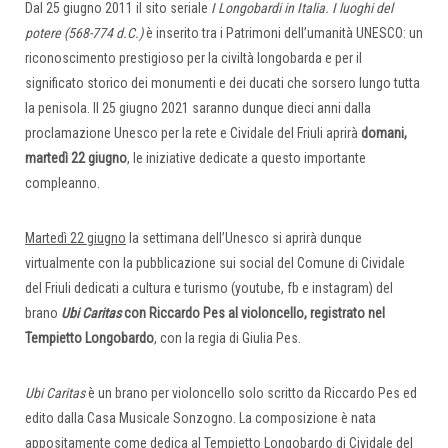
Dal 25 giugno 2011 il sito seriale
I Longobardi in Italia. I luoghi del
potere (568-774 d.C.)
è inserito tra i Patrimoni dell’umanità UNESCO: un
riconoscimento prestigioso per la civiltà longobarda e per il
significato storico dei monumenti e dei ducati che sorsero lungo tutta
la penisola. Il 25 giugno 2021 saranno dunque dieci anni dalla
proclamazione Unesco per la rete e Cividale del Friuli aprirà
domani,
martedì 22 giugno
, le iniziative dedicate a questo importante
compleanno.
Martedì 22 giugno
la settimana dell’Unesco si aprirà dunque
virtualmente con la pubblicazione sui social del Comune di Cividale
del Friuli dedicati a cultura e turismo (youtube, fb e instagram) del
brano
Ubi Caritas
con Riccardo Pes al violoncello, registrato nel
Tempietto Longobardo
, con la regia di Giulia Pes.
Ubi Caritas
è un brano per violoncello solo scritto da Riccardo Pes ed
edito dalla Casa Musicale Sonzogno. La composizione è nata
appositamente come dedica al Tempietto Longobardo di Cividale del