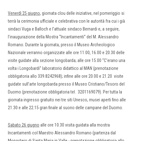
Venerdì 25 giugno
, giornata clou delle iniziative, nel pomeriggio si
terrà la cerimonia ufficiale e celebrativa con le autorità fra cui i già
sindaci Vuga e Balloch e l’attuale sindaco Bernardi e, a seguire,
l’inaugurazione della Mostra “Incantamenti” del M. Alessandro
Romano. Durante la giornata, presso il Museo Archeologico
Nazionale verranno organizzate alle ore 11.00, 16.00 e 20.30 delle
visite guidate alla sezione longobarda; alle ore 15.00 “C’erano una
volta i Longobardi” laboratorio didattico al MAN (prenotazione
obbligatoria allo 339.8242968); infine alle ore 20.00 e 21.20 visite
guidate sull’arte longobarda presso il Museo Cristiano/Tesoro del
Duomo (prenotazione obbligatoria tel. 3201169079). Per tutta la
giornata ingresso gratuito nei tre siti Unesco, musei aperti fino alle
21.30 e alle 22.15 gran finale al suono delle campane del Duomo.
Sabato 26 giugno
alle ore 10.30 visita guidata alla mostra
Incantamenti col Maestro Alessandro Romano (partenza dal
Monastero di Santa Maria in Valle - prenotazione obbligatoria allo