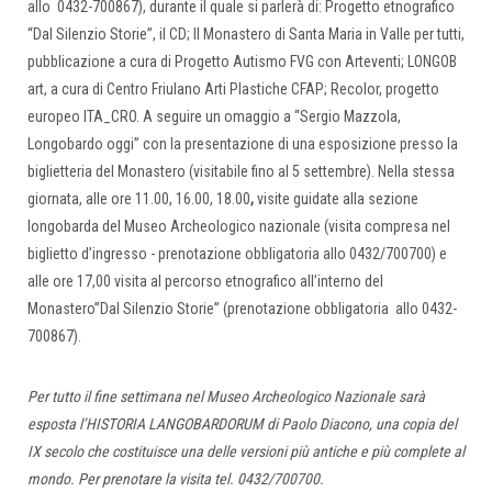
allo 0432-700867), durante il quale si parlerà di: Progetto etnografico
“Dal Silenzio Storie”, il CD; Il Monastero di Santa Maria in Valle per tutti,
pubblicazione a cura di Progetto Autismo FVG con Arteventi; LONGOB
art, a cura di Centro Friulano Arti Plastiche CFAP; Recolor, progetto
europeo ITA_CRO. A seguire un omaggio a “Sergio Mazzola,
Longobardo oggi” con la presentazione di una esposizione presso la
biglietteria del Monastero (visitabile fino al 5 settembre). Nella stessa
giornata, alle ore 11.00, 16.00, 18.00
,
visite guidate alla sezione
longobarda del Museo Archeologico nazionale (visita compresa nel
biglietto d’ingresso - prenotazione obbligatoria allo 0432/700700) e
alle ore 17,00 visita al percorso etnografico all’interno del
Monastero”Dal Silenzio Storie” (prenotazione obbligatoria allo 0432-
700867).
Per tutto il fine settimana nel Museo Archeologico Nazionale sarà
esposta l’HISTORIA LANGOBARDORUM di Paolo Diacono, una copia del
IX secolo che costituisce una delle versioni più antiche e più complete al
mondo. Per prenotare la visita tel. 0432/700700.