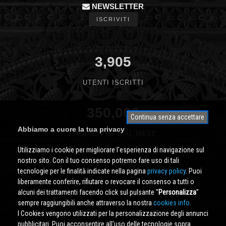
NEWSLETTER
ISCRIVITI
3,905
UTENTI ISCRITTI
350,000
Continua senza accettare
Abbiamo a cuore la tua privacy
PAGINE VISTE AL MESE
Utilizziamo i cookie per migliorare l'esperienza di navigazione sul
nostro sito. Con il tuo consenso potremo fare uso di tali
tecnologie per le finalità indicate nella pagina
privacy policy
. Puoi
liberamente conferire, rifiutare o revocare il consenso a tutti o
alcuni dei trattamenti facendo click sul pulsante ''
Personalizza
''
sempre raggiungibili anche attraverso la nostra
cookies info.
I Cookies vengono utilizzati per la personalizzazione degli annunci
pubblicitari. Puoi acconsentire all'uso delle tecnologie sopra