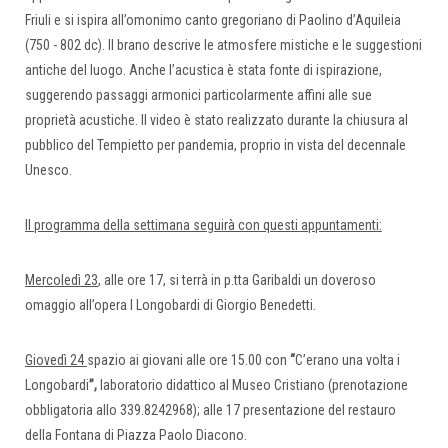
Friuli e si ispira all’omonimo canto gregoriano di Paolino d’Aquileia
(750 - 802 dc). Il brano descrive le atmosfere mistiche e le suggestioni
antiche del luogo. Anche l’acustica è stata fonte di ispirazione,
suggerendo passaggi armonici particolarmente affini alle sue
proprietà acustiche. Il video è stato realizzato durante la chiusura al
pubblico del Tempietto per pandemia, proprio in vista del decennale
Unesco.
Il programma della settimana seguirà con questi appuntamenti:
Mercoledì 23
, alle ore 17, si terrà in p.tta Garibaldi un doveroso
omaggio all’opera I Longobardi di Giorgio Benedetti.
Giovedì 24
spazio ai giovani alle ore 15.00 con
“
C’erano una volta i
Longobardi
”,
laboratorio didattico al Museo Cristiano (prenotazione
obbligatoria allo 339.8242968); alle 17 presentazione del restauro
della Fontana di Piazza Paolo Diacono.