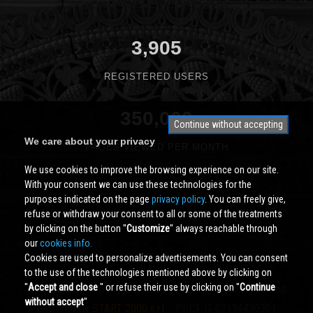
3,905
REGISTERED USERS
350,000
Continue without accepting
We care about your privacy
PAGES VIEWED PER MONTH
We use cookies to improve the browsing experience on our site.
With your consent we can use these technologies for the
purposes indicated on the page
privacy policy
. You can freely give,
refuse or withdraw your consent to all or some of the treatments
by clicking on the button ''
Customize
'' always reachable through
our
cookies info.
Cookies are used to personalize advertisements. You can consent
to the use of the technologies mentioned above by clicking on
''
Accept and close
'' or refuse their use by clicking on ''
Continue
Cividale.COM
Copyright © 2000 - 2026 All Rights Reserved
without accept
''
powered by
START 2000 s.r.l.
- PI/CF IT-02134430301