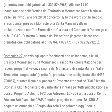
(prenotazione obbligatoria allo 339.8242968). Alle ore 17.00
inaugurazione della Vetrina del Territorio in Monastero Santa Maria in
Valle (su invito); alle ore 20.00 concerto Fly to the word con la Tiepolo
Brass Quintet presso il Monastero di Santa Maria in Valle in
collaborazione con “Un Fiume di Note” a cura del Comune di Polcenigo e
di MUSICAE - Distretto Culturale del Pianoforte (ingresso libero con
prenotazione obbligatoria allo +39 0434 088775 - +39 392 3293266).
Domenica 27,
spazio agli approfondimenti con un incontro, alle 10,
presso il Monastero su “Il Monastero si racconta - presentazione dei
recenti progetti di valorizzazione del Monastero di Santa Maria in Valle-
Tempietto Longobardo” (diretta fb, prenotazione obbligatoria allo 0432-
700867), durante il quale si parlerà di: Progetto etnografico “Dal Silenzio
Storie”, il CD; Il Monastero di Santa Maria in Valle per tutti, pubblicazione a
cura di Progetto Autismo FVG con Arteventi; LONGOB art, a cura di Centro
Friulano Arti Plastiche CFAP; Recolor, progetto europeo ITA_CRO. A
seguire un omaggio a “Sergio Mazzola, Longobardo oggi” con la