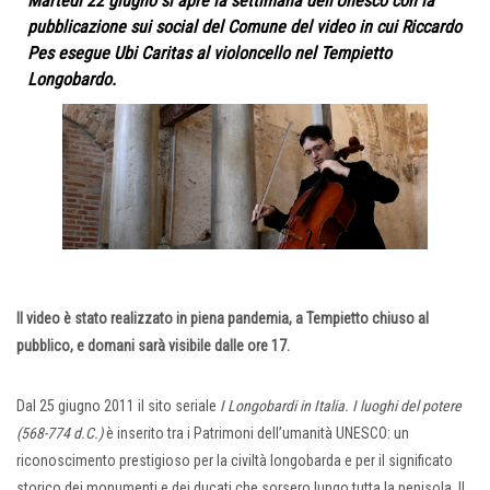
Martedì 22 giugno si apre la settimana dell’Unesco con la
pubblicazione sui social del Comune del video in cui Riccardo
Pes esegue Ubi Caritas al violoncello nel Tempietto
Longobardo.
Il video è stato realizzato in piena pandemia, a Tempietto chiuso al
pubblico, e domani sarà visibile dalle ore 17.
Dal 25 giugno 2011 il sito seriale
I Longobardi in Italia. I luoghi del potere
(568-774 d.C.)
è inserito tra i Patrimoni dell’umanità UNESCO: un
riconoscimento prestigioso per la civiltà longobarda e per il significato
storico dei monumenti e dei ducati che sorsero lungo tutta la penisola. Il