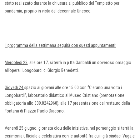
stato realizzato durante la chiusura al pubblico del Tempietto per
pandemia, proprio in vista del decennale Unesco.
Il programma della settimana seguirà con questi appuntamenti:
Mercoledì 23
, alle ore 17, si terrà in p.tta Garibaldi un doveroso omaggio
all’opera I Longobardi di Giorgio Benedetti.
Giovedì 24
spazio ai giovani alle ore 15.00 con
“
C’erano una volta i
Longobardi
”,
laboratorio didattico al Museo Cristiano (prenotazione
obbligatoria allo 339.8242968); alle 17 presentazione del restauro della
Fontana di Piazza Paolo Diacono.
Venerdì 25 giugno
, giornata clou delle iniziative, nel pomeriggio si terrà la
cerimonia ufficiale e celebrativa con le autorità fra cui i già sindaci Vuga e