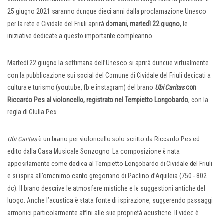
25 giugno 2021 saranno dunque dieci anni dalla proclamazione Unesco
per la rete e Cividale del Friuli aprirà
domani, martedì 22 giugno
, le
iniziative dedicate a questo importante compleanno.
Martedì 22 giugno
la settimana dell’Unesco si aprirà dunque virtualmente
con la pubblicazione sui social del Comune di Cividale del Friuli dedicati a
cultura e turismo (youtube, fb e instagram) del brano
Ubi Caritas
con
Riccardo Pes al violoncello, registrato nel Tempietto Longobardo
, con la
regia di Giulia Pes.
Ubi Caritas
è un brano per violoncello solo scritto da Riccardo Pes ed
edito dalla Casa Musicale Sonzogno. La composizione è nata
appositamente come dedica al Tempietto Longobardo di Cividale del Friuli
e si ispira all’omonimo canto gregoriano di Paolino d’Aquileia (750 - 802
dc). Il brano descrive le atmosfere mistiche e le suggestioni antiche del
luogo. Anche l’acustica è stata fonte di ispirazione, suggerendo passaggi
armonici particolarmente affini alle sue proprietà acustiche. Il video è